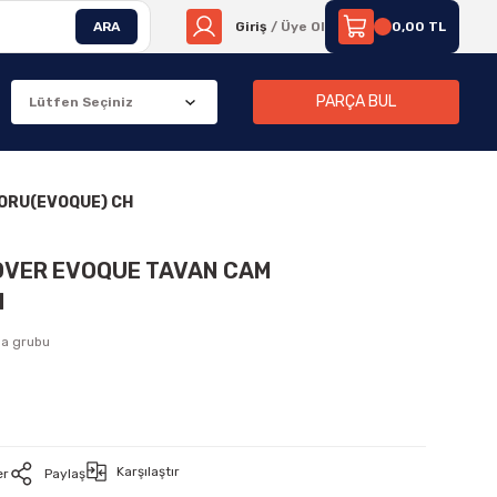
ARA
Giriş
/ Üye Ol
0,00 TL
PARÇA BUL
TORU(EVOQUE) CH
ROVER EVOQUE TAVAN CAM
H
ma grubu
Karşılaştır
er
Paylaş