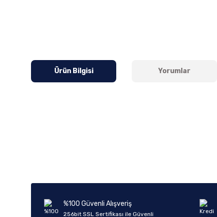
Ürün Bilgisi
Yorumlar
Bu ürünün fiyat bilgisi, resim, ürün açıklamalarında ve diğer k
Görüş ve önerileriniz için teşekkür ederiz.
Ürün resmi kalitesiz, bozuk veya görüntülenemiyor.
Ürün açıklamasında eksik bilgiler bulunuyor.
Ürün bilgilerinde hatalar bulunuyor.
%100 Güvenli Alışveriş
Ürün fiyatı diğer sitelerden daha pahalı.
256bit SSL Sertifikası ile Güvenli