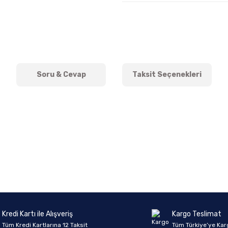
Soru & Cevap
Taksit Seçenekleri
onularda yetersiz gördüğünüz noktaları öneri formunu kullanarak tarafımıza 
Ürün hakkında henüz soru sorulmamış.
Bu ürüne ilk yorumu siz yapın!
Sitemize ilk yorumu siz yapın!
Deneyimini Paylaş
Yorum Yaz
Soru Sor
Kredi Kartı ile Alışveriş
Kargo Teslimat
Tüm Kredi Kartlarına 12 Taksit
Tüm Türkiye’ye Kar