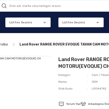
grubu
Land Rover RANGE ROVER EVOQUE TAVAN CAM MO
Land Rover RANGE 
MOTORU(EVOQUE) C
Kategori
Cam / Yıka
Marka
OEM
Stok Kodu
LR044742
Yorum Yaz
Arkadaşına Ön