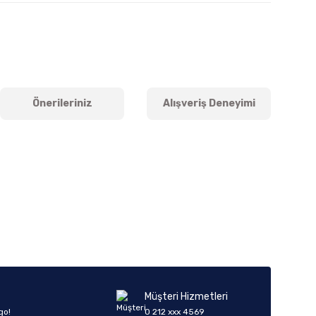
Önerileriniz
Alışveriş Deneyimi
iletebilirsiniz.
Müşteri Hizmetleri
go!
0 212 xxx 4569