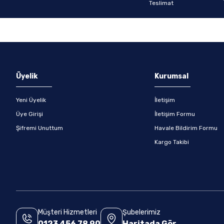
Gönder
Üyelik
Kurumsal
Yeni Üyelik
İletişim
Üye Girişi
İletişim Formu
Şifremi Unuttum
Havale Bildirim Formu
Kargo Takibi
Müşteri Hizmetleri
Şubelerimiz
0123 456 78 90
Haritada Gör