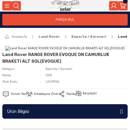
Geri Dön
PARÇA BUL
ar
Anasayfa
Land Rover
Kaporta / Karoseri
Land 
nleri
Land Rover RANGE ROVER EVOQUE ON CAMURLUK
BRAKETI ALT SOL(EVOQUE)
Kategori
Kaporta / Karoseri
Marka
OEM
Stok Kodu
LR039126
Karşılaştır
Yorum Yaz
Arkadaşına Öner
Paylaş
Ürün Bilgisi