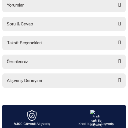
Yorumlar
Soru & Cevap
Bu ürüne ilk yorumu siz yapın!
Taksit Seçenekleri
Yorum Yaz
Ürün hakkında henüz soru sorulmamış.
Önerileriniz
Soru Sor
Bu ürünün fiyat bilgisi, resim, ürün açıklamalarında ve diğer konularda
Alışveriş Deneyimi
yetersiz gördüğünüz noktaları öneri formunu kullanarak tarafımıza
iletebilirsiniz.
Görüş ve önerileriniz için teşekkür ederiz.
Sitemize ilk yorumu siz yapın!
Ürün resmi kalitesiz, bozuk veya görüntülenemiyor.
Ürün açıklamasında eksik bilgiler bulunuyor.
Deneyimini Paylaş
Ürün bilgilerinde hatalar bulunuyor.
%100 Güvenli Alışveriş
Kredi Kartı ile Alışveriş