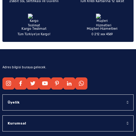
256bit SSL Sertifikası ile Güvenli
Tüm Kredi Kartlarına 12 Taksit
Ürün fiyatı diğer sitelerden daha pahalı.
Bu ürüne benzer farklı alternatifler olmalı.
Kargo Teslimat
Müşteri Hizmetleri
Tüm Türkiye’ye Kargo!
0 212 xxx 4569
Gönder
Adres bilgisi buraya gelecek.
Üyelik
Kurumsal