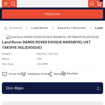
Geri Dön
PARÇA BUL
ar
Anasayfa
Land Rover
Kaporta / Karoseri
Land 
nleri
Land Rover RANGE ROVER EVOQUE MARSBIYEL UST
TAKVIYE SOL(EVOQUE)
Kategori
Kaporta / Karoseri
Marka
OEM
Stok Kodu
LR033991
Karşılaştır
Yorum Yaz
Arkadaşına Öner
Paylaş
Ürün Bilgisi