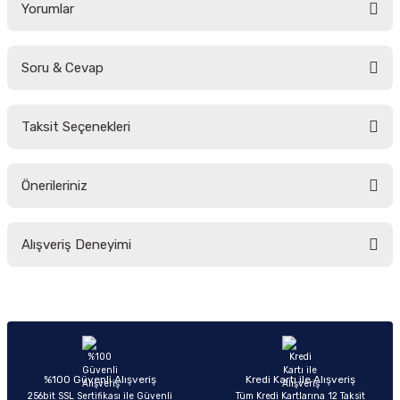
Yorumlar
Soru & Cevap
Bu ürüne ilk yorumu siz yapın!
Taksit Seçenekleri
Yorum Yaz
Ürün hakkında henüz soru sorulmamış.
Önerileriniz
Soru Sor
Bu ürünün fiyat bilgisi, resim, ürün açıklamalarında ve diğer konularda
Alışveriş Deneyimi
yetersiz gördüğünüz noktaları öneri formunu kullanarak tarafımıza
iletebilirsiniz.
Görüş ve önerileriniz için teşekkür ederiz.
Sitemize ilk yorumu siz yapın!
Ürün resmi kalitesiz, bozuk veya görüntülenemiyor.
Ürün açıklamasında eksik bilgiler bulunuyor.
Deneyimini Paylaş
Ürün bilgilerinde hatalar bulunuyor.
%100 Güvenli Alışveriş
Kredi Kartı ile Alışveriş
256bit SSL Sertifikası ile Güvenli
Tüm Kredi Kartlarına 12 Taksit