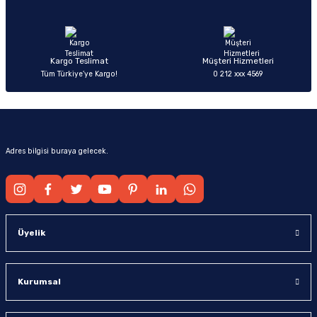
Ürün fiyatı diğer sitelerden daha pahalı.
Bu ürüne benzer farklı alternatifler olmalı.
Kargo Teslimat
Müşteri Hizmetleri
Tüm Türkiye’ye Kargo!
0 212 xxx 4569
Gönder
Adres bilgisi buraya gelecek.
Üyelik
Kurumsal