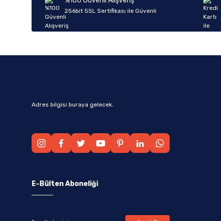
%100 Güvenli Alışveriş
Ürün fiyatı diğer sitelerden daha pahalı.
256bit SSL Sertifikası ile Güvenli
Bu ürüne benzer farklı alternatifler olmalı.
Adres bilgisi buraya gelecek.
E-Bülten Aboneliği