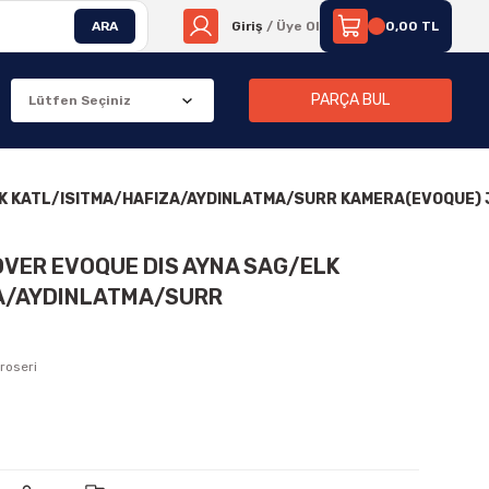
ARA
Giriş
/ Üye Ol
0,00 TL
PARÇA BUL
LK KATL/ISITMA/HAFIZA/AYDINLATMA/SURR KAMERA(EVOQUE) 
OVER EVOQUE DIS AYNA SAG/ELK
A/AYDINLATMA/SURR
roseri