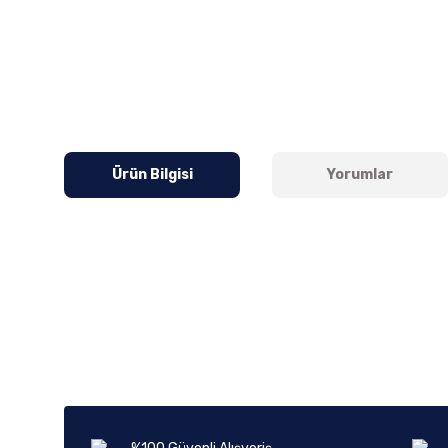
Ürün Bilgisi
Yorumlar
Bu ürünün fiyat bilgisi, resim, ürün açıklamalarında ve diğer k
Görüş ve önerileriniz için teşekkür ederiz.
Ürün resmi kalitesiz, bozuk veya görüntülenemiyor.
Ürün açıklamasında eksik bilgiler bulunuyor.
Ürün bilgilerinde hatalar bulunuyor.