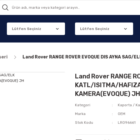
seri
Land Rover RANGE ROVER EVOQUE DIS AYNA SAG/E
Land Rover RANGE R
KATL/ISITMA/HAFIZ
KAMERA(EVOQUE) JH
Kategori
Kaporta / Ka
Marka
OEM
Stok Kodu
LR096661