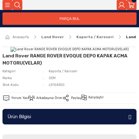
Geri Dön
PARÇA BUL
ar
Anasayfa
Land Rover
Kaporta / Karoseri
Land 
nleri
Land Rover RANGE ROVER EVOQUE DEPO KAPAK ACMA
MOTORU(VELAR)
Kategori
Kaporta / Karoseri
Marka
OEM
Stok Kodu
LR104300
Karşılaştır
Yorum Yaz
Arkadaşına Öner
Paylaş
Ürün Bilgisi