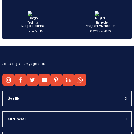
Ürün fiyatı diğer sitelerden daha pahalı.
Bu ürüne benzer farklı alternatifler olmalı.
Kargo Teslimat
Müşteri Hizmetleri
Tüm Türkiye’ye Kargo!
0 212 xxx 4569
Gönder
Adres bilgisi buraya gelecek.
Üyelik
Kurumsal