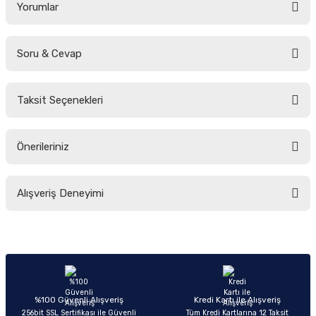
Yorumlar
Soru & Cevap
Bu ürüne ilk yorumu siz yapın!
Taksit Seçenekleri
Yorum Yaz
Ürün hakkında henüz soru sorulmamış.
Önerileriniz
Soru Sor
Bu ürünün fiyat bilgisi, resim, ürün açıklamalarında ve diğer konularda
Alışveriş Deneyimi
yetersiz gördüğünüz noktaları öneri formunu kullanarak tarafımıza
iletebilirsiniz.
Görüş ve önerileriniz için teşekkür ederiz.
Sitemize ilk yorumu siz yapın!
Ürün resmi kalitesiz, bozuk veya görüntülenemiyor.
Ürün açıklamasında eksik bilgiler bulunuyor.
Deneyimini Paylaş
Ürün bilgilerinde hatalar bulunuyor.
%100 Güvenli Alışveriş
Kredi Kartı ile Alışveriş
256bit SSL Sertifikası ile Güvenli
Tüm Kredi Kartlarına 12 Taksit