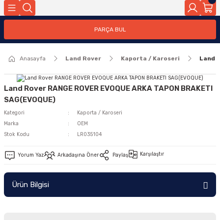
Geri Dön
PARÇA BUL
ar
Anasayfa
Land Rover
Kaporta / Karoseri
Land 
nleri
Land Rover RANGE ROVER EVOQUE ARKA TAPON BRAKETI
SAG(EVOQUE)
Kategori
Kaporta / Karoseri
Marka
OEM
Stok Kodu
LR035104
Karşılaştır
Yorum Yaz
Arkadaşına Öner
Paylaş
Ürün Bilgisi