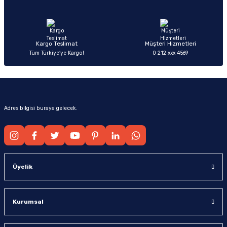
Ürün fiyatı diğer sitelerden daha pahalı.
Bu ürüne benzer farklı alternatifler olmalı.
Kargo Teslimat
Müşteri Hizmetleri
Tüm Türkiye’ye Kargo!
0 212 xxx 4569
Gönder
Adres bilgisi buraya gelecek.
Üyelik
Kurumsal