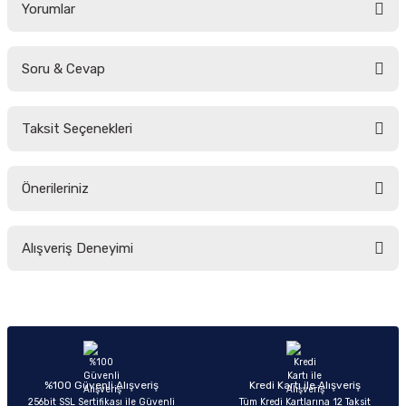
Yorumlar
Soru & Cevap
Bu ürüne ilk yorumu siz yapın!
Taksit Seçenekleri
Yorum Yaz
Ürün hakkında henüz soru sorulmamış.
Önerileriniz
Soru Sor
Bu ürünün fiyat bilgisi, resim, ürün açıklamalarında ve diğer konularda
Alışveriş Deneyimi
yetersiz gördüğünüz noktaları öneri formunu kullanarak tarafımıza
iletebilirsiniz.
Görüş ve önerileriniz için teşekkür ederiz.
Sitemize ilk yorumu siz yapın!
Ürün resmi kalitesiz, bozuk veya görüntülenemiyor.
Ürün açıklamasında eksik bilgiler bulunuyor.
Deneyimini Paylaş
Ürün bilgilerinde hatalar bulunuyor.
%100 Güvenli Alışveriş
Kredi Kartı ile Alışveriş
256bit SSL Sertifikası ile Güvenli
Tüm Kredi Kartlarına 12 Taksit