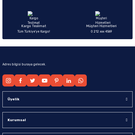
Ürün fiyatı diğer sitelerden daha pahalı.
Bu ürüne benzer farklı alternatifler olmalı.
Kargo Teslimat
Müşteri Hizmetleri
Tüm Türkiye’ye Kargo!
0 212 xxx 4569
Gönder
Adres bilgisi buraya gelecek.
Üyelik
Kurumsal