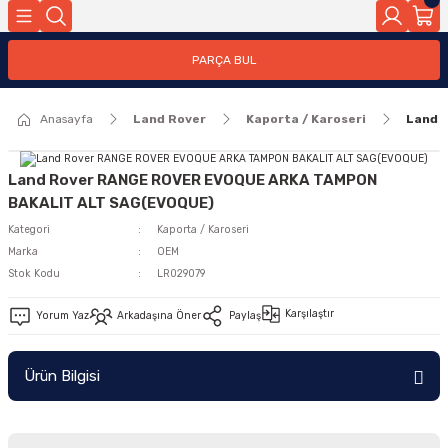
Geri Dön
PARÇA BUL
ar
Anasayfa
Land Rover
Kaporta / Karoseri
Land 
nleri
Land Rover RANGE ROVER EVOQUE ARKA TAMPON
BAKALIT ALT SAG(EVOQUE)
Kategori
Kaporta / Karoseri
Marka
OEM
Stok Kodu
LR029079
Karşılaştır
Yorum Yaz
Arkadaşına Öner
Paylaş
Ürün Bilgisi