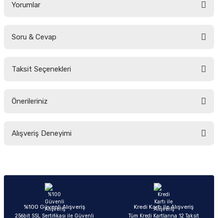
Yorumlar
Soru & Cevap
Bu ürüne ilk yorumu siz yapın!
Taksit Seçenekleri
Yorum Yaz
Ürün hakkında henüz soru sorulmamış.
Önerileriniz
Soru Sor
Bu ürünün fiyat bilgisi, resim, ürün açıklamalarında ve diğer konularda
Alışveriş Deneyimi
yetersiz gördüğünüz noktaları öneri formunu kullanarak tarafımıza
iletebilirsiniz.
Görüş ve önerileriniz için teşekkür ederiz.
Sitemize ilk yorumu siz yapın!
Ürün resmi kalitesiz, bozuk veya görüntülenemiyor.
Ürün açıklamasında eksik bilgiler bulunuyor.
Deneyimini Paylaş
Ürün bilgilerinde hatalar bulunuyor.
%100 Güvenli Alışveriş
Kredi Kartı ile Alışveriş
256bit SSL Sertifikası ile Güvenli
Tüm Kredi Kartlarına 12 Taksit