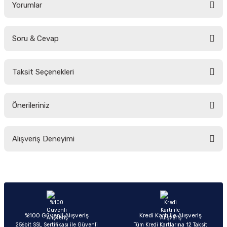
Yorumlar
Soru & Cevap
Bu ürüne ilk yorumu siz yapın!
Taksit Seçenekleri
Yorum Yaz
Ürün hakkında henüz soru sorulmamış.
Önerileriniz
Soru Sor
Bu ürünün fiyat bilgisi, resim, ürün açıklamalarında ve diğer konularda
Alışveriş Deneyimi
yetersiz gördüğünüz noktaları öneri formunu kullanarak tarafımıza
iletebilirsiniz.
Görüş ve önerileriniz için teşekkür ederiz.
Sitemize ilk yorumu siz yapın!
Ürün resmi kalitesiz, bozuk veya görüntülenemiyor.
Ürün açıklamasında eksik bilgiler bulunuyor.
Deneyimini Paylaş
Ürün bilgilerinde hatalar bulunuyor.
%100 Güvenli Alışveriş
Kredi Kartı ile Alışveriş
256bit SSL Sertifikası ile Güvenli
Tüm Kredi Kartlarına 12 Taksit