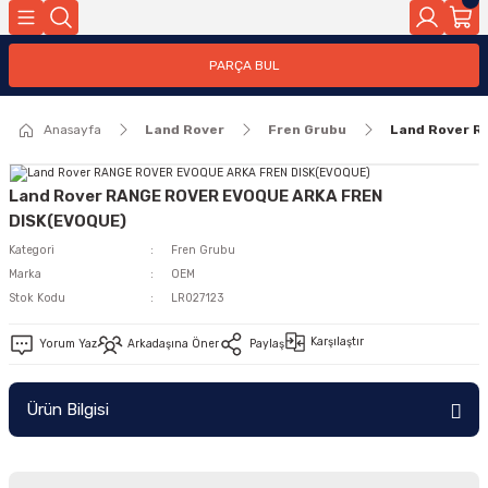
Geri Dön
PARÇA BUL
ar
Anasayfa
Land Rover
Fren Grubu
Land Rover 
nleri
Land Rover RANGE ROVER EVOQUE ARKA FREN
DISK(EVOQUE)
Kategori
Fren Grubu
Marka
OEM
Stok Kodu
LR027123
Karşılaştır
Yorum Yaz
Arkadaşına Öner
Paylaş
Ürün Bilgisi