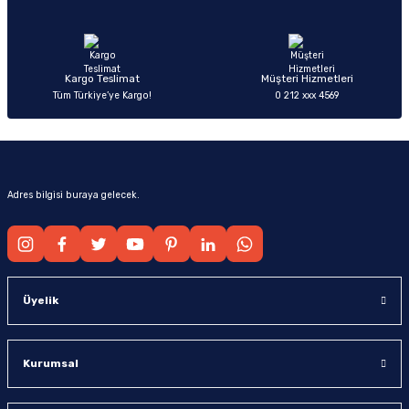
Ürün fiyatı diğer sitelerden daha pahalı.
Bu ürüne benzer farklı alternatifler olmalı.
Kargo Teslimat
Müşteri Hizmetleri
Tüm Türkiye’ye Kargo!
0 212 xxx 4569
Gönder
Adres bilgisi buraya gelecek.
Üyelik
Kurumsal