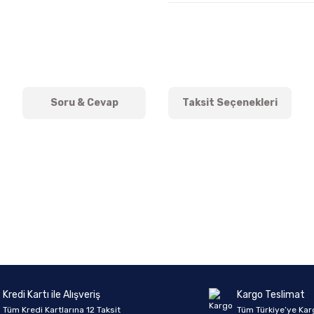
Soru & Cevap
Taksit Seçenekleri
onularda yetersiz gördüğünüz noktaları öneri formunu kullanarak tarafımıza 
Ürün hakkında henüz soru sorulmamış.
Bu ürüne ilk yorumu siz yapın!
Sitemize ilk yorumu siz yapın!
Deneyimini Paylaş
Yorum Yaz
Soru Sor
Kredi Kartı ile Alışveriş
Kargo Teslimat
Tüm Kredi Kartlarına 12 Taksit
Tüm Türkiye’ye Kar