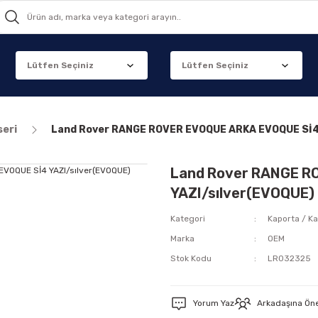
seri
Land Rover RANGE ROVER EVOQUE ARKA EVOQUE Sİ4 
Land Rover RANGE R
YAZI/sılver(EVOQUE)
Kategori
Kaporta / Ka
Marka
OEM
Stok Kodu
LR032325
Yorum Yaz
Arkadaşına Ön