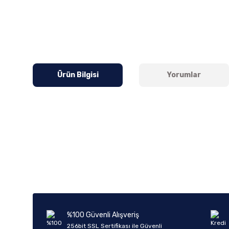
Ürün Bilgisi
Yorumlar
Bu ürünün fiyat bilgisi, resim, ürün açıklamalarında ve diğer k
Görüş ve önerileriniz için teşekkür ederiz.
Ürün resmi kalitesiz, bozuk veya görüntülenemiyor.
Ürün açıklamasında eksik bilgiler bulunuyor.
Ürün bilgilerinde hatalar bulunuyor.
%100 Güvenli Alışveriş
Ürün fiyatı diğer sitelerden daha pahalı.
256bit SSL Sertifikası ile Güvenli