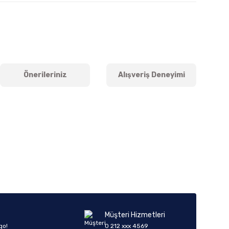
Önerileriniz
Alışveriş Deneyimi
iletebilirsiniz.
Müşteri Hizmetleri
go!
0 212 xxx 4569