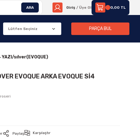
ARA
Giriş
/ Üye Ol
0,00 TL
PARÇA BUL
YAZI/sılver(EVOQUE)
OVER EVOQUE ARKA EVOQUE Sİ4
roseri
Karşılaştır
er
Paylaş