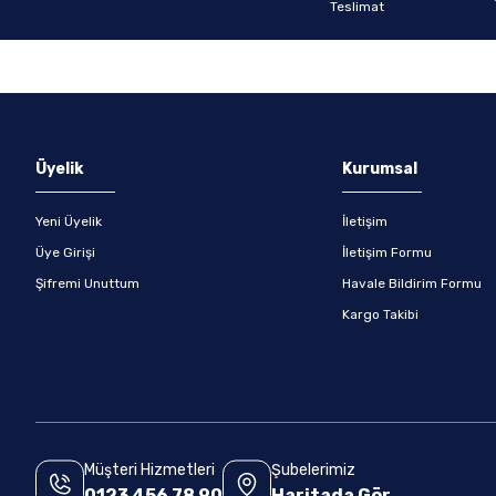
Gönder
Üyelik
Kurumsal
Yeni Üyelik
İletişim
Üye Girişi
İletişim Formu
Şifremi Unuttum
Havale Bildirim Formu
Kargo Takibi
Müşteri Hizmetleri
Şubelerimiz
0123 456 78 90
Haritada Gör