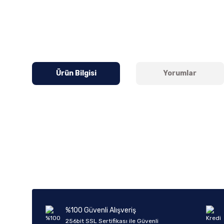
Ürün Bilgisi
Yorumlar
Bu ürünün fiyat bilgisi, resim, ürün açıklamalarında ve diğer k
Görüş ve önerileriniz için teşekkür ederiz.
Ürün resmi kalitesiz, bozuk veya görüntülenemiyor.
Ürün açıklamasında eksik bilgiler bulunuyor.
Ürün bilgilerinde hatalar bulunuyor.
%100 Güvenli Alışveriş
Ürün fiyatı diğer sitelerden daha pahalı.
256bit SSL Sertifikası ile Güvenli