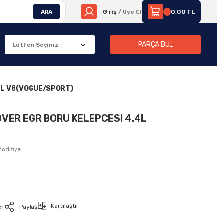
ARA
Giriş
/ Üye Ol
0,00 TL
PARÇA BUL
4L V8(VOGUE/SPORT)
OVER EGR BORU KELEPCESI 4.4L
Modifiye
Karşılaştır
er
Paylaş