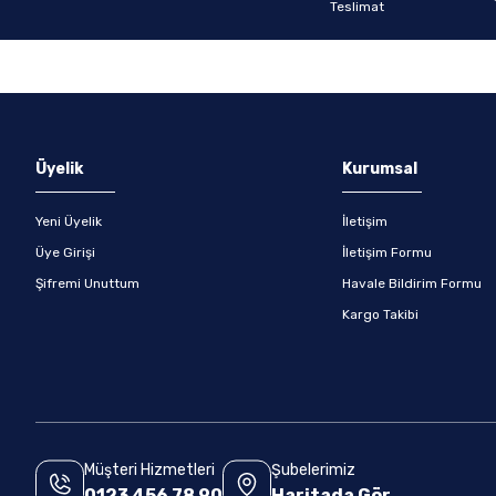
Gönder
Üyelik
Kurumsal
Yeni Üyelik
İletişim
Üye Girişi
İletişim Formu
Şifremi Unuttum
Havale Bildirim Formu
Kargo Takibi
Müşteri Hizmetleri
Şubelerimiz
0123 456 78 90
Haritada Gör