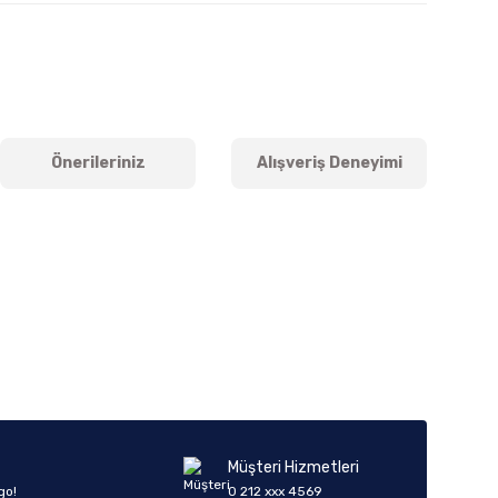
Önerileriniz
Alışveriş Deneyimi
iletebilirsiniz.
Müşteri Hizmetleri
go!
0 212 xxx 4569