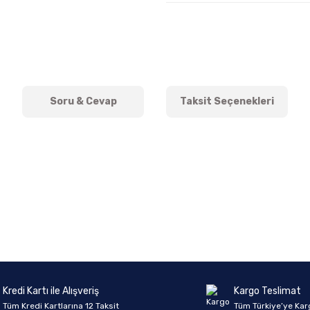
Soru & Cevap
Taksit Seçenekleri
onularda yetersiz gördüğünüz noktaları öneri formunu kullanarak tarafımıza 
Ürün hakkında henüz soru sorulmamış.
Bu ürüne ilk yorumu siz yapın!
Sitemize ilk yorumu siz yapın!
Deneyimini Paylaş
Yorum Yaz
Soru Sor
Kredi Kartı ile Alışveriş
Kargo Teslimat
Tüm Kredi Kartlarına 12 Taksit
Tüm Türkiye’ye Kar