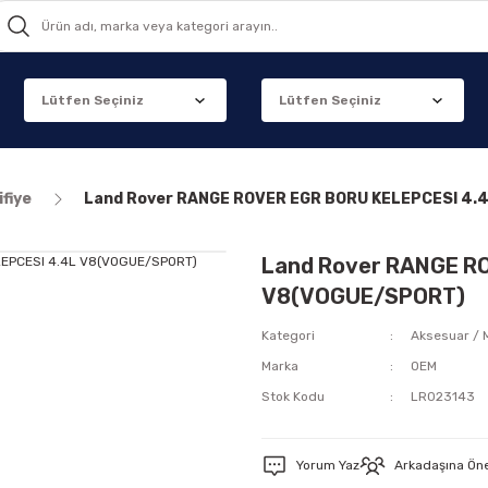
fiye
Land Rover RANGE ROVER EGR BORU KELEPCESI 4.
Land Rover RANGE R
V8(VOGUE/SPORT)
Kategori
Aksesuar / 
Marka
OEM
Stok Kodu
LR023143
Yorum Yaz
Arkadaşına Ön