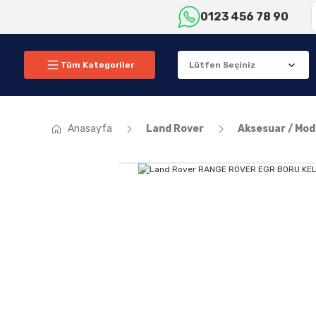
0123 456 78 90
Tüm Kategoriler
Anasayfa
Land Rover
Aksesuar / Modi