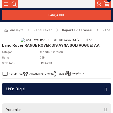
Geri Dön
PARÇA BUL
ar
Anasayfa
Land Rover
Kaporta / Karoseri
Land 
nleri
Land Rover RANGE ROVER DIS AYNA SOL(VOGUE) AA
Kategori
Kaporta / Karoseri
Marka
OEM
Stok Kodu
LR043681
Karşılaştır
Yorum Yaz
Arkadaşına Öner
Paylaş
Ürün Bilgisi
Yorumlar