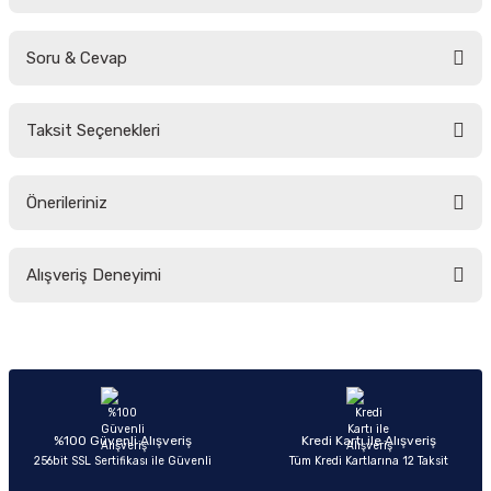
Soru & Cevap
Bu ürüne ilk yorumu siz yapın!
Taksit Seçenekleri
Yorum Yaz
Ürün hakkında henüz soru sorulmamış.
Önerileriniz
Soru Sor
Bu ürünün fiyat bilgisi, resim, ürün açıklamalarında ve diğer konularda
Alışveriş Deneyimi
yetersiz gördüğünüz noktaları öneri formunu kullanarak tarafımıza
iletebilirsiniz.
Görüş ve önerileriniz için teşekkür ederiz.
Sitemize ilk yorumu siz yapın!
Ürün resmi kalitesiz, bozuk veya görüntülenemiyor.
Ürün açıklamasında eksik bilgiler bulunuyor.
Deneyimini Paylaş
Ürün bilgilerinde hatalar bulunuyor.
%100 Güvenli Alışveriş
Kredi Kartı ile Alışveriş
256bit SSL Sertifikası ile Güvenli
Tüm Kredi Kartlarına 12 Taksit
Ürün fiyatı diğer sitelerden daha pahalı.