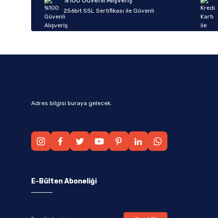
%100 Güvenli Alışveriş
Ürün fiyatı diğer sitelerden daha pahalı.
256bit SSL Sertifikası ile Güvenli
Bu ürüne benzer farklı alternatifler olmalı.
Adres bilgisi buraya gelecek.
E-Bülten Aboneliği