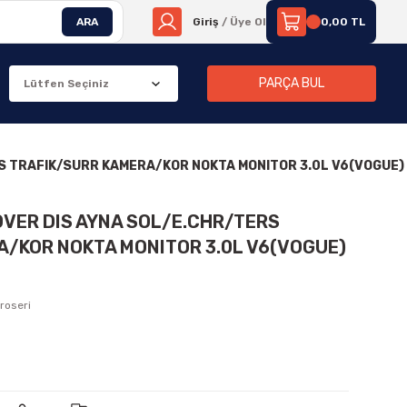
ARA
Giriş
/ Üye Ol
0,00 TL
PARÇA BUL
RS TRAFIK/SURR KAMERA/KOR NOKTA MONITOR 3.0L V6(VOGUE)
OVER DIS AYNA SOL/E.CHR/TERS
/KOR NOKTA MONITOR 3.0L V6(VOGUE)
roseri