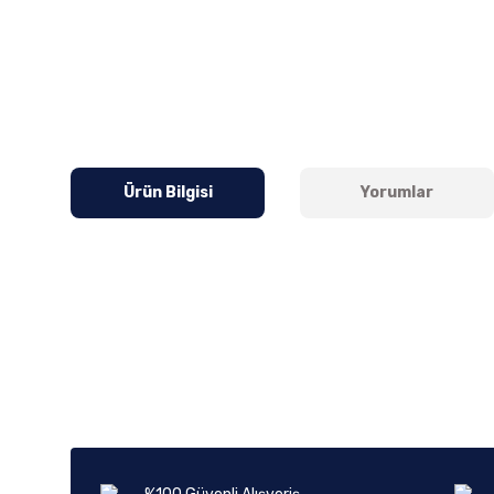
Ürün Bilgisi
Yorumlar
Bu ürünün fiyat bilgisi, resim, ürün açıklamalarında ve diğer k
Görüş ve önerileriniz için teşekkür ederiz.
Ürün resmi kalitesiz, bozuk veya görüntülenemiyor.
Ürün açıklamasında eksik bilgiler bulunuyor.
Ürün bilgilerinde hatalar bulunuyor.