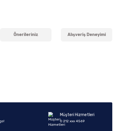
Önerileriniz
Alışveriş Deneyimi
iletebilirsiniz.
Müşteri Hizmetleri
go!
0 212 xxx 4569