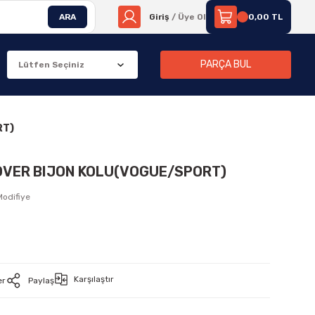
ARA
Giriş
/ Üye Ol
0,00 TL
PARÇA BUL
RT)
OVER BIJON KOLU(VOGUE/SPORT)
Modifiye
Karşılaştır
er
Paylaş