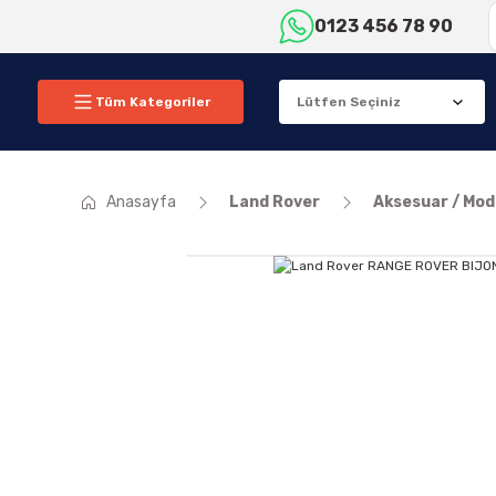
0123 456 78 90
Tüm Kategoriler
Anasayfa
Land Rover
Aksesuar / Modi