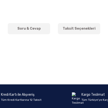
Soru & Cevap
Taksit Seçenekleri
onularda yetersiz gördüğünüz noktaları öneri formunu kullanarak tarafımıza 
Ürün hakkında henüz soru sorulmamış.
Bu ürüne ilk yorumu siz yapın!
Sitemize ilk yorumu siz yapın!
Deneyimini Paylaş
Yorum Yaz
Soru Sor
Kredi Kartı ile Alışveriş
Kargo Teslimat
Tüm Kredi Kartlarına 12 Taksit
Tüm Türkiye’ye Kar