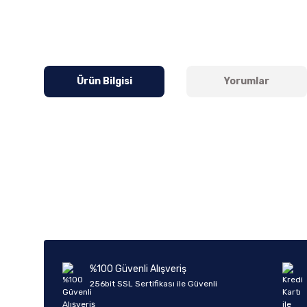
Ürün Bilgisi
Yorumlar
Bu ürünün fiyat bilgisi, resim, ürün açıklamalarında ve diğer k
Görüş ve önerileriniz için teşekkür ederiz.
Ürün resmi kalitesiz, bozuk veya görüntülenemiyor.
Ürün açıklamasında eksik bilgiler bulunuyor.
Ürün bilgilerinde hatalar bulunuyor.
%100 Güvenli Alışveriş
Ürün fiyatı diğer sitelerden daha pahalı.
256bit SSL Sertifikası ile Güvenli
Bu ürüne benzer farklı alternatifler olmalı.