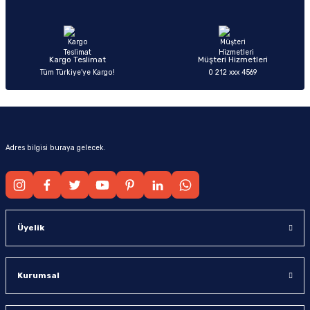
Ürün fiyatı diğer sitelerden daha pahalı.
Bu ürüne benzer farklı alternatifler olmalı.
Kargo Teslimat
Müşteri Hizmetleri
Tüm Türkiye’ye Kargo!
0 212 xxx 4569
Gönder
Adres bilgisi buraya gelecek.
Üyelik
Kurumsal