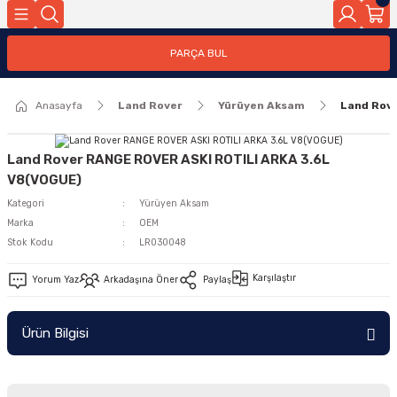
Geri Dön
PARÇA BUL
ar
Anasayfa
Land Rover
Yürüyen Aksam
Land Rov
nleri
Land Rover RANGE ROVER ASKI ROTILI ARKA 3.6L
V8(VOGUE)
Kategori
Yürüyen Aksam
Marka
OEM
Stok Kodu
LR030048
Karşılaştır
Yorum Yaz
Arkadaşına Öner
Paylaş
Ürün Bilgisi