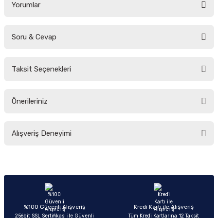
Yorumlar
Soru & Cevap
Bu ürüne ilk yorumu siz yapın!
Taksit Seçenekleri
Yorum Yaz
Ürün hakkında henüz soru sorulmamış.
Önerileriniz
Soru Sor
Bu ürünün fiyat bilgisi, resim, ürün açıklamalarında ve diğer konularda
Alışveriş Deneyimi
yetersiz gördüğünüz noktaları öneri formunu kullanarak tarafımıza
iletebilirsiniz.
Görüş ve önerileriniz için teşekkür ederiz.
Sitemize ilk yorumu siz yapın!
Ürün resmi kalitesiz, bozuk veya görüntülenemiyor.
Ürün açıklamasında eksik bilgiler bulunuyor.
Deneyimini Paylaş
Ürün bilgilerinde hatalar bulunuyor.
%100 Güvenli Alışveriş
Kredi Kartı ile Alışveriş
256bit SSL Sertifikası ile Güvenli
Tüm Kredi Kartlarına 12 Taksit