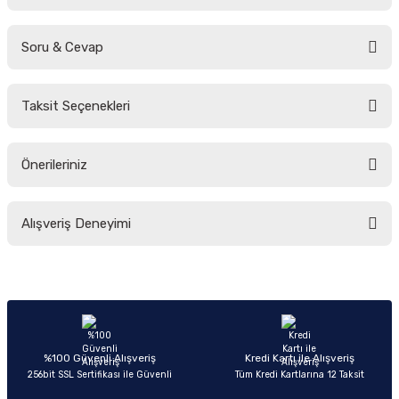
Soru & Cevap
Bu ürüne ilk yorumu siz yapın!
Taksit Seçenekleri
Yorum Yaz
Ürün hakkında henüz soru sorulmamış.
Önerileriniz
Soru Sor
Bu ürünün fiyat bilgisi, resim, ürün açıklamalarında ve diğer konularda
Alışveriş Deneyimi
yetersiz gördüğünüz noktaları öneri formunu kullanarak tarafımıza
iletebilirsiniz.
Görüş ve önerileriniz için teşekkür ederiz.
Sitemize ilk yorumu siz yapın!
Ürün resmi kalitesiz, bozuk veya görüntülenemiyor.
Ürün açıklamasında eksik bilgiler bulunuyor.
Deneyimini Paylaş
Ürün bilgilerinde hatalar bulunuyor.
%100 Güvenli Alışveriş
Kredi Kartı ile Alışveriş
256bit SSL Sertifikası ile Güvenli
Tüm Kredi Kartlarına 12 Taksit
Ürün fiyatı diğer sitelerden daha pahalı.