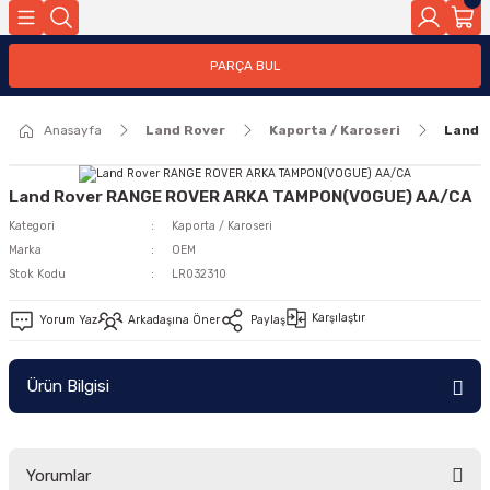
Geri Dön
PARÇA BUL
ar
Anasayfa
Land Rover
Kaporta / Karoseri
Land 
nleri
Land Rover RANGE ROVER ARKA TAMPON(VOGUE) AA/CA
Kategori
Kaporta / Karoseri
Marka
OEM
Stok Kodu
LR032310
Karşılaştır
Yorum Yaz
Arkadaşına Öner
Paylaş
Ürün Bilgisi
Yorumlar