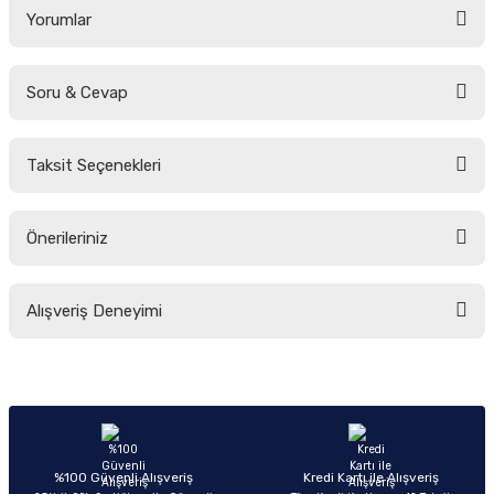
Yorumlar
Soru & Cevap
Bu ürüne ilk yorumu siz yapın!
Taksit Seçenekleri
Yorum Yaz
Ürün hakkında henüz soru sorulmamış.
Önerileriniz
Soru Sor
Bu ürünün fiyat bilgisi, resim, ürün açıklamalarında ve diğer konularda
Alışveriş Deneyimi
yetersiz gördüğünüz noktaları öneri formunu kullanarak tarafımıza
iletebilirsiniz.
Görüş ve önerileriniz için teşekkür ederiz.
Sitemize ilk yorumu siz yapın!
Ürün resmi kalitesiz, bozuk veya görüntülenemiyor.
Ürün açıklamasında eksik bilgiler bulunuyor.
Deneyimini Paylaş
Ürün bilgilerinde hatalar bulunuyor.
%100 Güvenli Alışveriş
Kredi Kartı ile Alışveriş