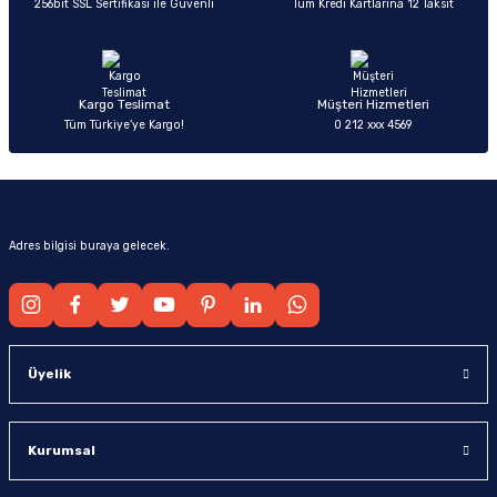
256bit SSL Sertifikası ile Güvenli
Tüm Kredi Kartlarına 12 Taksit
Ürün fiyatı diğer sitelerden daha pahalı.
Bu ürüne benzer farklı alternatifler olmalı.
Kargo Teslimat
Müşteri Hizmetleri
Tüm Türkiye’ye Kargo!
0 212 xxx 4569
Gönder
Adres bilgisi buraya gelecek.
Üyelik
Kurumsal