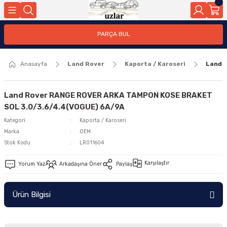
Geri Dön
PARÇA BUL
ar
Anasayfa
Land Rover
Kaporta / Karoseri
Land 
nleri
Land Rover RANGE ROVER ARKA TAMPON KOSE BRAKET
SOL 3.0/3.6/4.4(VOGUE) 6A/9A
Kategori
Kaporta / Karoseri
Marka
OEM
Stok Kodu
LR011604
Karşılaştır
Yorum Yaz
Arkadaşına Öner
Paylaş
Ürün Bilgisi