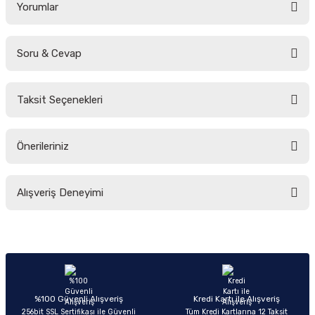
Yorumlar
Soru & Cevap
Bu ürüne ilk yorumu siz yapın!
Taksit Seçenekleri
Yorum Yaz
Ürün hakkında henüz soru sorulmamış.
Önerileriniz
Soru Sor
Bu ürünün fiyat bilgisi, resim, ürün açıklamalarında ve diğer konularda
Alışveriş Deneyimi
yetersiz gördüğünüz noktaları öneri formunu kullanarak tarafımıza
iletebilirsiniz.
Görüş ve önerileriniz için teşekkür ederiz.
Sitemize ilk yorumu siz yapın!
Ürün resmi kalitesiz, bozuk veya görüntülenemiyor.
Ürün açıklamasında eksik bilgiler bulunuyor.
Deneyimini Paylaş
Ürün bilgilerinde hatalar bulunuyor.
%100 Güvenli Alışveriş
Kredi Kartı ile Alışveriş
256bit SSL Sertifikası ile Güvenli
Tüm Kredi Kartlarına 12 Taksit