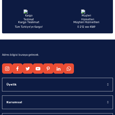
Ürün fiyatı diğer sitelerden daha pahalı.
Bu ürüne benzer farklı alternatifler olmalı.
Kargo Teslimat
Müşteri Hizmetleri
Tüm Türkiye’ye Kargo!
0 212 xxx 4569
Gönder
Adres bilgisi buraya gelecek.
Üyelik
Kurumsal