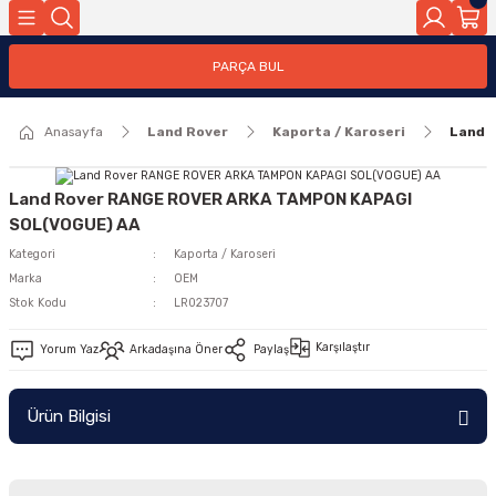
Geri Dön
PARÇA BUL
ar
Anasayfa
Land Rover
Kaporta / Karoseri
Land 
nleri
Land Rover RANGE ROVER ARKA TAMPON KAPAGI
SOL(VOGUE) AA
Kategori
Kaporta / Karoseri
Marka
OEM
Stok Kodu
LR023707
Karşılaştır
Yorum Yaz
Arkadaşına Öner
Paylaş
Ürün Bilgisi