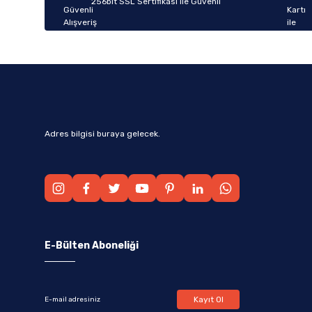
256bit SSL Sertifikası ile Güvenli
Bu ürüne benzer farklı alternatifler olmalı.
Adres bilgisi buraya gelecek.
E-Bülten Aboneliği
Kayıt Ol