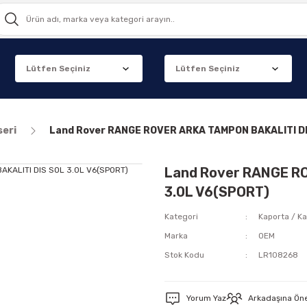
seri
Land Rover RANGE ROVER ARKA TAMPON BAKALITI DI
Land Rover RANGE R
3.0L V6(SPORT)
Kategori
Kaporta / Ka
Marka
OEM
Stok Kodu
LR108268
Yorum Yaz
Arkadaşına Ön