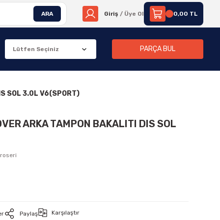
ARA
Giriş
/ Üye Ol
0,00 TL
PARÇA BUL
S SOL 3.0L V6(SPORT)
OVER ARKA TAMPON BAKALITI DIS SOL
roseri
Karşılaştır
er
Paylaş