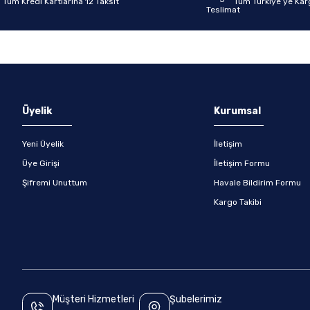
Tüm Kredi Kartlarına 12 Taksit
Tüm Türkiye’ye Kar
Gönder
Üyelik
Kurumsal
Yeni Üyelik
İletişim
Üye Girişi
İletişim Formu
Şifremi Unuttum
Havale Bildirim Formu
Kargo Takibi
Müşteri Hizmetleri
Şubelerimiz