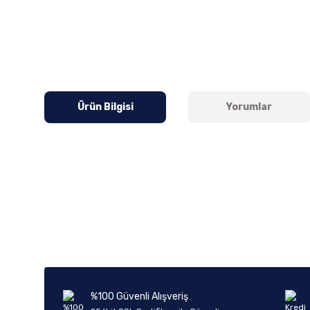
Ürün Bilgisi
Yorumlar
Bu ürünün fiyat bilgisi, resim, ürün açıklamalarında ve diğer k
Görüş ve önerileriniz için teşekkür ederiz.
Ürün resmi kalitesiz, bozuk veya görüntülenemiyor.
Ürün açıklamasında eksik bilgiler bulunuyor.
Ürün bilgilerinde hatalar bulunuyor.
%100 Güvenli Alışveriş
Ürün fiyatı diğer sitelerden daha pahalı.