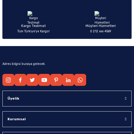
Ürün fiyatı diğer sitelerden daha pahalı.
Bu ürüne benzer farklı alternatifler olmalı.
Kargo Teslimat
Müşteri Hizmetleri
Tüm Türkiye’ye Kargo!
0 212 xxx 4569
Gönder
Adres bilgisi buraya gelecek.
Üyelik
Kurumsal