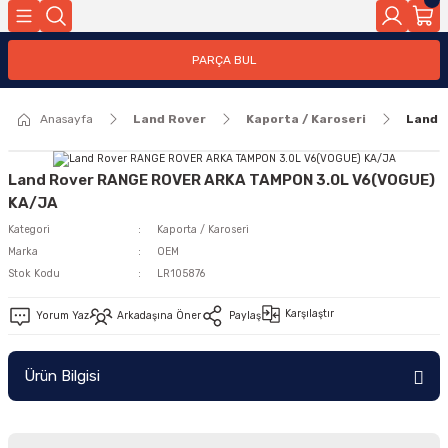
Geri Dön
PARÇA BUL
ar
Anasayfa
Land Rover
Kaporta / Karoseri
Land 
nleri
Land Rover RANGE ROVER ARKA TAMPON 3.0L V6(VOGUE)
KA/JA
Kategori
Kaporta / Karoseri
Marka
OEM
Stok Kodu
LR105876
Karşılaştır
Yorum Yaz
Arkadaşına Öner
Paylaş
Ürün Bilgisi