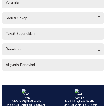
Yorumlar
Soru & Cevap
Bu ürüne ilk yorumu siz yapın!
Taksit Seçenekleri
Yorum Yaz
Ürün hakkında henüz soru sorulmamış.
Önerileriniz
Soru Sor
Bu ürünün fiyat bilgisi, resim, ürün açıklamalarında ve diğer konularda
Alışveriş Deneyimi
yetersiz gördüğünüz noktaları öneri formunu kullanarak tarafımıza
iletebilirsiniz.
Görüş ve önerileriniz için teşekkür ederiz.
Sitemize ilk yorumu siz yapın!
Ürün resmi kalitesiz, bozuk veya görüntülenemiyor.
Ürün açıklamasında eksik bilgiler bulunuyor.
Deneyimini Paylaş
Ürün bilgilerinde hatalar bulunuyor.
%100 Güvenli Alışveriş
Kredi Kartı ile Alışveriş
256bit SSL Sertifikası ile Güvenli
Tüm Kredi Kartlarına 12 Taksit