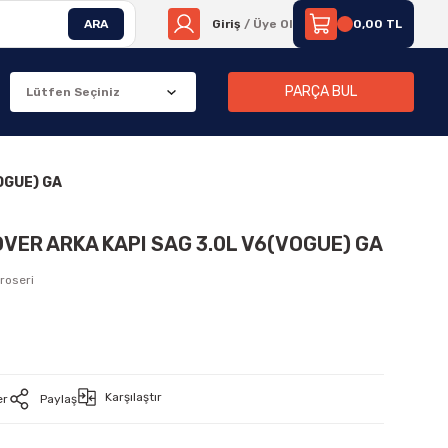
ARA
Giriş
/ Üye Ol
0,00 TL
PARÇA BUL
OGUE) GA
VER ARKA KAPI SAG 3.0L V6(VOGUE) GA
roseri
Karşılaştır
er
Paylaş