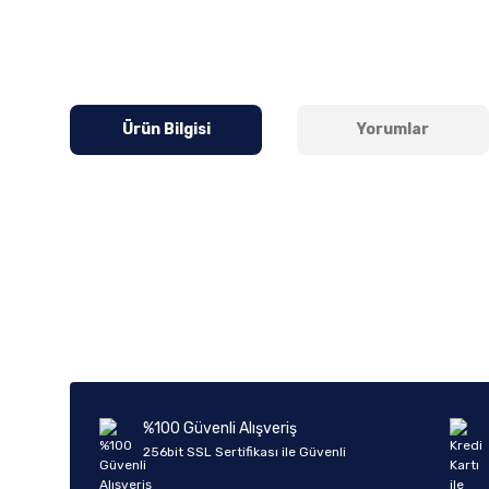
Ürün Bilgisi
Yorumlar
Bu ürünün fiyat bilgisi, resim, ürün açıklamalarında ve diğer k
Görüş ve önerileriniz için teşekkür ederiz.
Ürün resmi kalitesiz, bozuk veya görüntülenemiyor.
Ürün açıklamasında eksik bilgiler bulunuyor.
Ürün bilgilerinde hatalar bulunuyor.
%100 Güvenli Alışveriş
Ürün fiyatı diğer sitelerden daha pahalı.
256bit SSL Sertifikası ile Güvenli
Bu ürüne benzer farklı alternatifler olmalı.