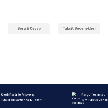
Soru & Cevap
Taksit Seçenekleri
onularda yetersiz gördüğünüz noktaları öneri formunu kullanarak tarafımıza 
Ürün hakkında henüz soru sorulmamış.
Bu ürüne ilk yorumu siz yapın!
Sitemize ilk yorumu siz yapın!
Deneyimini Paylaş
Yorum Yaz
Soru Sor
Kredi Kartı ile Alışveriş
Kargo Teslimat
Tüm Kredi Kartlarına 12 Taksit
Tüm Türkiye’ye Kar