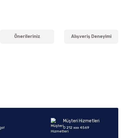
Önerileriniz
Alışveriş Deneyimi
iletebilirsiniz.
Müşteri Hizmetleri
go!
0 212 xxx 4569