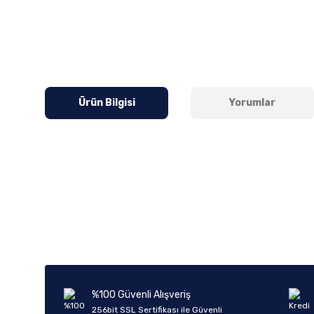
Ürün Bilgisi
Yorumlar
Bu ürünün fiyat bilgisi, resim, ürün açıklamalarında ve diğer k
Görüş ve önerileriniz için teşekkür ederiz.
Ürün resmi kalitesiz, bozuk veya görüntülenemiyor.
Ürün açıklamasında eksik bilgiler bulunuyor.
Ürün bilgilerinde hatalar bulunuyor.
%100 Güvenli Alışveriş
Ürün fiyatı diğer sitelerden daha pahalı.
256bit SSL Sertifikası ile Güvenli