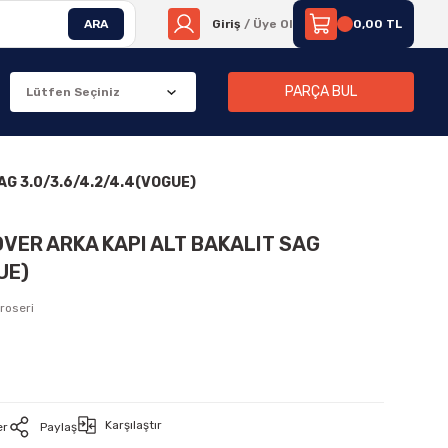
ARA
Giriş
/ Üye Ol
0,00 TL
PARÇA BUL
AG 3.0/3.6/4.2/4.4(VOGUE)
OVER ARKA KAPI ALT BAKALIT SAG
UE)
roseri
Karşılaştır
er
Paylaş