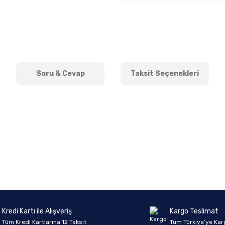
Soru & Cevap
Taksit Seçenekleri
onularda yetersiz gördüğünüz noktaları öneri formunu kullanarak tarafımıza 
Ürün hakkında henüz soru sorulmamış.
Bu ürüne ilk yorumu siz yapın!
Sitemize ilk yorumu siz yapın!
Deneyimini Paylaş
Yorum Yaz
Soru Sor
Kredi Kartı ile Alışveriş
Kargo Teslimat
Tüm Kredi Kartlarına 12 Taksit
Tüm Türkiye’ye Kar