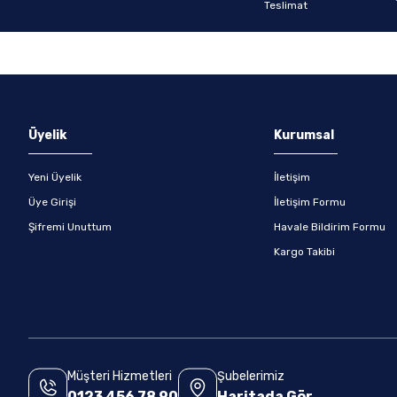
Gönder
Üyelik
Kurumsal
Yeni Üyelik
İletişim
Üye Girişi
İletişim Formu
Şifremi Unuttum
Havale Bildirim Formu
Kargo Takibi
Müşteri Hizmetleri
Şubelerimiz
0123 456 78 90
Haritada Gör