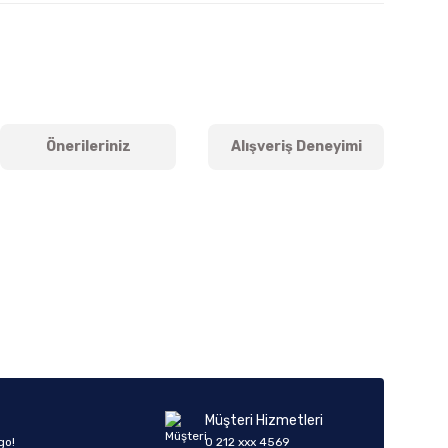
Önerileriniz
Alışveriş Deneyimi
iletebilirsiniz.
Müşteri Hizmetleri
go!
0 212 xxx 4569