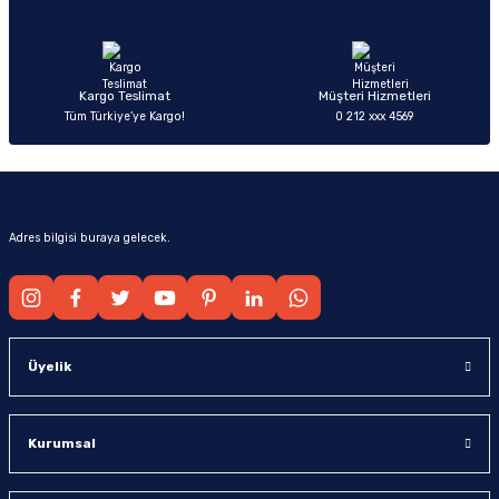
Ürün fiyatı diğer sitelerden daha pahalı.
Bu ürüne benzer farklı alternatifler olmalı.
Kargo Teslimat
Müşteri Hizmetleri
Tüm Türkiye’ye Kargo!
0 212 xxx 4569
Gönder
Adres bilgisi buraya gelecek.
Üyelik
Kurumsal