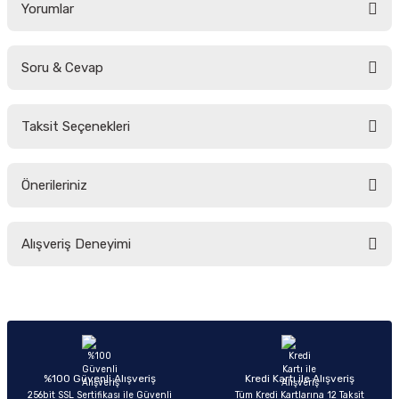
Yorumlar
Soru & Cevap
Bu ürüne ilk yorumu siz yapın!
Taksit Seçenekleri
Yorum Yaz
Ürün hakkında henüz soru sorulmamış.
Önerileriniz
Soru Sor
Bu ürünün fiyat bilgisi, resim, ürün açıklamalarında ve diğer konularda
Alışveriş Deneyimi
yetersiz gördüğünüz noktaları öneri formunu kullanarak tarafımıza
iletebilirsiniz.
Görüş ve önerileriniz için teşekkür ederiz.
Sitemize ilk yorumu siz yapın!
Ürün resmi kalitesiz, bozuk veya görüntülenemiyor.
Ürün açıklamasında eksik bilgiler bulunuyor.
Deneyimini Paylaş
Ürün bilgilerinde hatalar bulunuyor.
%100 Güvenli Alışveriş
Kredi Kartı ile Alışveriş
256bit SSL Sertifikası ile Güvenli
Tüm Kredi Kartlarına 12 Taksit