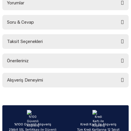
Yorumlar
Soru & Cevap
Bu ürüne ilk yorumu siz yapın!
Taksit Seçenekleri
Yorum Yaz
Ürün hakkında henüz soru sorulmamış.
Önerileriniz
Soru Sor
Bu ürünün fiyat bilgisi, resim, ürün açıklamalarında ve diğer konularda
Alışveriş Deneyimi
yetersiz gördüğünüz noktaları öneri formunu kullanarak tarafımıza
iletebilirsiniz.
Görüş ve önerileriniz için teşekkür ederiz.
Sitemize ilk yorumu siz yapın!
Ürün resmi kalitesiz, bozuk veya görüntülenemiyor.
Ürün açıklamasında eksik bilgiler bulunuyor.
Deneyimini Paylaş
Ürün bilgilerinde hatalar bulunuyor.
%100 Güvenli Alışveriş
Kredi Kartı ile Alışveriş
256bit SSL Sertifikası ile Güvenli
Tüm Kredi Kartlarına 12 Taksit