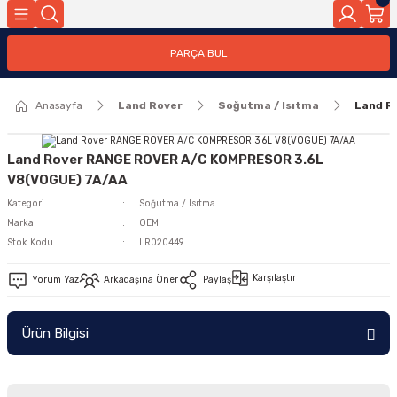
Geri Dön
PARÇA BUL
ar
Anasayfa
Land Rover
Soğutma / Isıtma
Land R
nleri
Land Rover RANGE ROVER A/C KOMPRESOR 3.6L
V8(VOGUE) 7A/AA
Kategori
Soğutma / Isıtma
Marka
OEM
Stok Kodu
LR020449
Karşılaştır
Yorum Yaz
Arkadaşına Öner
Paylaş
Ürün Bilgisi