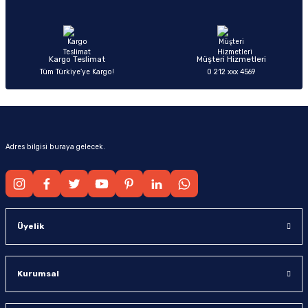
Ürün fiyatı diğer sitelerden daha pahalı.
Bu ürüne benzer farklı alternatifler olmalı.
Kargo Teslimat
Müşteri Hizmetleri
Tüm Türkiye’ye Kargo!
0 212 xxx 4569
Gönder
Adres bilgisi buraya gelecek.
Üyelik
Kurumsal