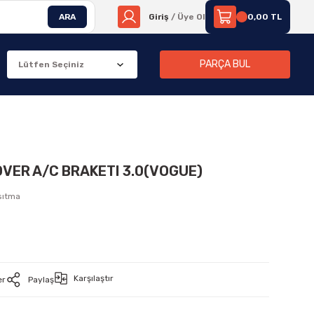
ARA
Giriş
/ Üye Ol
0,00 TL
PARÇA BUL
OVER A/C BRAKETI 3.0(VOGUE)
sıtma
0
Karşılaştır
er
Paylaş