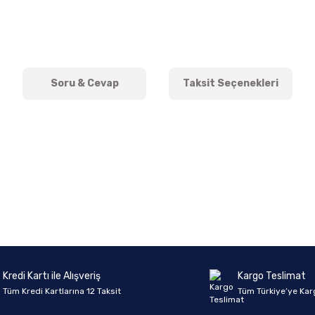
Soru & Cevap
Taksit Seçenekleri
onularda yetersiz gördüğünüz noktaları öneri formunu kullanarak tarafımıza 
Ürün hakkında henüz soru sorulmamış.
Bu ürüne ilk yorumu siz yapın!
Sitemize ilk yorumu siz yapın!
Deneyimini Paylaş
Yorum Yaz
Soru Sor
Kredi Kartı ile Alışveriş
Kargo Teslimat
Tüm Kredi Kartlarına 12 Taksit
Tüm Türkiye’ye Kar