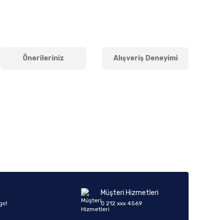
Önerileriniz
Alışveriş Deneyimi
iletebilirsiniz.
Müşteri Hizmetleri
go!
0 212 xxx 4569