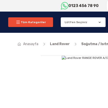
0123 456 78 90
Tüm Kategoriler
Anasayfa
Land Rover
Soğutma / Isıt