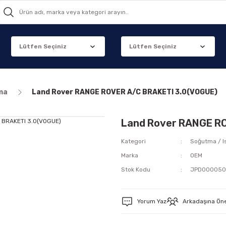
ma
Land Rover RANGE ROVER A/C BRAKETI 3.0(VOGUE)
Land Rover RANGE R
Kategori
Soğutma / I
Marka
OEM
Stok Kodu
JPD00005
Yorum Yaz
Arkadaşına Ön