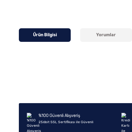
Ürün Bilgisi
Yorumlar
Bu ürünün fiyat bilgisi, resim, ürün açıklamalarında ve diğer k
Görüş ve önerileriniz için teşekkür ederiz.
Ürün resmi kalitesiz, bozuk veya görüntülenemiyor.
Ürün açıklamasında eksik bilgiler bulunuyor.
Ürün bilgilerinde hatalar bulunuyor.
%100 Güvenli Alışveriş
Ürün fiyatı diğer sitelerden daha pahalı.
256bit SSL Sertifikası ile Güvenli
Bu ürüne benzer farklı alternatifler olmalı.