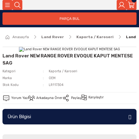
Geri Dön
PARÇA BUL
ar
Anasayfa
Land Rover
Kaporta / Karoseri
Land 
nleri
Land Rover NEW RANGE ROVER EVOQUE KAPUT MENTESE
SAG
Kategori
Kaporta / Karoseri
Marka
OEM
Stok Kodu
LR117304
Karşılaştır
Yorum Yaz
Arkadaşına Öner
Paylaş
Ürün Bilgisi