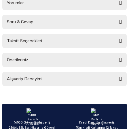
Yorumlar
Soru & Cevap
Bu ürüne ilk yorumu siz yapın!
Taksit Seçenekleri
Yorum Yaz
Ürün hakkında henüz soru sorulmamış.
Önerileriniz
Soru Sor
Bu ürünün fiyat bilgisi, resim, ürün açıklamalarında ve diğer konularda
Alışveriş Deneyimi
yetersiz gördüğünüz noktaları öneri formunu kullanarak tarafımıza
iletebilirsiniz.
Görüş ve önerileriniz için teşekkür ederiz.
Sitemize ilk yorumu siz yapın!
Ürün resmi kalitesiz, bozuk veya görüntülenemiyor.
Ürün açıklamasında eksik bilgiler bulunuyor.
Deneyimini Paylaş
Ürün bilgilerinde hatalar bulunuyor.
%100 Güvenli Alışveriş
Kredi Kartı ile Alışveriş
256bit SSL Sertifikası ile Güvenli
Tüm Kredi Kartlarına 12 Taksit