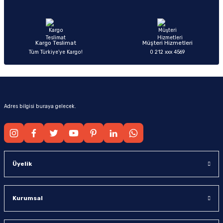
Ürün fiyatı diğer sitelerden daha pahalı.
Bu ürüne benzer farklı alternatifler olmalı.
Kargo Teslimat
Müşteri Hizmetleri
Tüm Türkiye’ye Kargo!
0 212 xxx 4569
Gönder
Adres bilgisi buraya gelecek.
Üyelik
Kurumsal