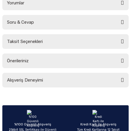
Yorumlar
Soru & Cevap
Bu ürüne ilk yorumu siz yapın!
Taksit Seçenekleri
Yorum Yaz
Ürün hakkında henüz soru sorulmamış.
Önerileriniz
Soru Sor
Bu ürünün fiyat bilgisi, resim, ürün açıklamalarında ve diğer konularda
Alışveriş Deneyimi
yetersiz gördüğünüz noktaları öneri formunu kullanarak tarafımıza
iletebilirsiniz.
Görüş ve önerileriniz için teşekkür ederiz.
Sitemize ilk yorumu siz yapın!
Ürün resmi kalitesiz, bozuk veya görüntülenemiyor.
Ürün açıklamasında eksik bilgiler bulunuyor.
Deneyimini Paylaş
Ürün bilgilerinde hatalar bulunuyor.
%100 Güvenli Alışveriş
Kredi Kartı ile Alışveriş
256bit SSL Sertifikası ile Güvenli
Tüm Kredi Kartlarına 12 Taksit