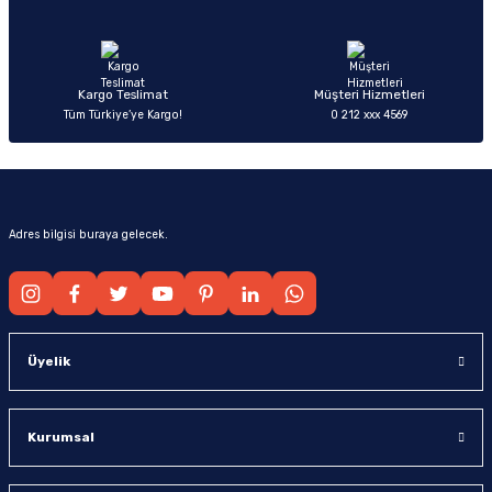
Ürün fiyatı diğer sitelerden daha pahalı.
Bu ürüne benzer farklı alternatifler olmalı.
Kargo Teslimat
Müşteri Hizmetleri
Tüm Türkiye’ye Kargo!
0 212 xxx 4569
Gönder
Adres bilgisi buraya gelecek.
Üyelik
Kurumsal