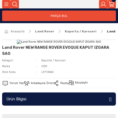
Geri Dön
PARÇA BUL
ar
Anasayfa
Land Rover
Kaporta / Karoseri
Land 
nleri
Land Rover NEW RANGE ROVER EVOQUE KAPUT IZGARA
SAG
Kategori
Kaporta / Karoseri
Marka
OEM
Stok Kodu
LR114464
Karşılaştır
Yorum Yaz
Arkadaşına Öner
Paylaş
Ürün Bilgisi