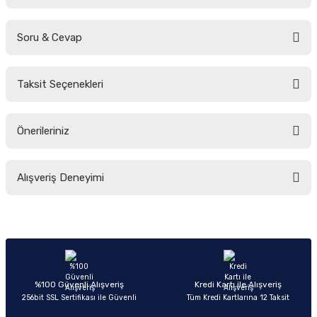
Soru & Cevap
Bu ürüne ilk yorumu siz yapın!
Taksit Seçenekleri
Yorum Yaz
Ürün hakkında henüz soru sorulmamış.
Önerileriniz
Soru Sor
Bu ürünün fiyat bilgisi, resim, ürün açıklamalarında ve diğer konularda
Alışveriş Deneyimi
yetersiz gördüğünüz noktaları öneri formunu kullanarak tarafımıza
iletebilirsiniz.
Görüş ve önerileriniz için teşekkür ederiz.
Sitemize ilk yorumu siz yapın!
Ürün resmi kalitesiz, bozuk veya görüntülenemiyor.
Ürün açıklamasında eksik bilgiler bulunuyor.
Deneyimini Paylaş
Ürün bilgilerinde hatalar bulunuyor.
%100 Güvenli Alışveriş
Kredi Kartı ile Alışveriş
256bit SSL Sertifikası ile Güvenli
Tüm Kredi Kartlarına 12 Taksit
Ürün fiyatı diğer sitelerden daha pahalı.