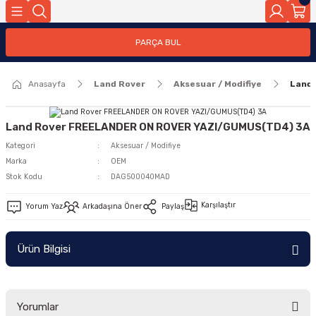
Geri Dön
PARÇA BUL
ar
Anasayfa
Land Rover
Aksesuar / Modifiye
Land
nleri
Land Rover FREELANDER ON ROVER YAZI/GUMUS(TD4) 3A
Kategori
Aksesuar / Modifiye
Marka
OEM
Stok Kodu
DAG500040MAD
Karşılaştır
Yorum Yaz
Arkadaşına Öner
Paylaş
Ürün Bilgisi
Yorumlar