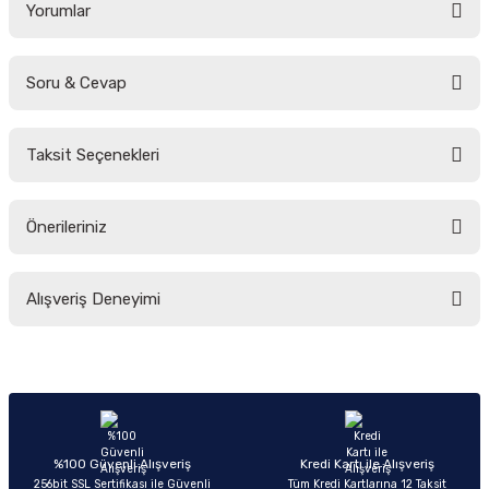
Yorumlar
Soru & Cevap
Bu ürüne ilk yorumu siz yapın!
Taksit Seçenekleri
Yorum Yaz
Ürün hakkında henüz soru sorulmamış.
Önerileriniz
Soru Sor
Bu ürünün fiyat bilgisi, resim, ürün açıklamalarında ve diğer konularda
Alışveriş Deneyimi
yetersiz gördüğünüz noktaları öneri formunu kullanarak tarafımıza
iletebilirsiniz.
Görüş ve önerileriniz için teşekkür ederiz.
Sitemize ilk yorumu siz yapın!
Ürün resmi kalitesiz, bozuk veya görüntülenemiyor.
Ürün açıklamasında eksik bilgiler bulunuyor.
Deneyimini Paylaş
Ürün bilgilerinde hatalar bulunuyor.
%100 Güvenli Alışveriş
Kredi Kartı ile Alışveriş
256bit SSL Sertifikası ile Güvenli
Tüm Kredi Kartlarına 12 Taksit