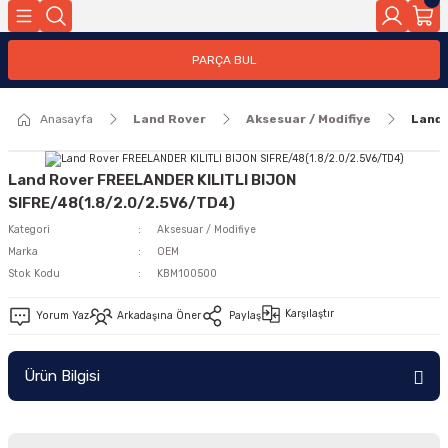
Geri Dön
PARÇA BUL
ar
Anasayfa
Land Rover
Aksesuar / Modifiye
Land 
nleri
Land Rover FREELANDER KILITLI BIJON
SIFRE/48(1.8/2.0/2.5V6/TD4)
Kategori
Aksesuar / Modifiye
Marka
OEM
Stok Kodu
KBM100500
Karşılaştır
Yorum Yaz
Arkadaşına Öner
Paylaş
Ürün Bilgisi