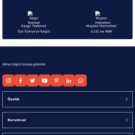
Ürün fiyatı diğer sitelerden daha pahalı.
Bu ürüne benzer farklı alternatifler olmalı.
Kargo Teslimat
Müşteri Hizmetleri
Tüm Türkiye’ye Kargo!
0 212 xxx 4569
Gönder
Adres bilgisi buraya gelecek.
Üyelik
Kurumsal