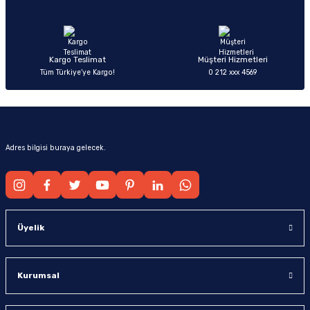
Ürün fiyatı diğer sitelerden daha pahalı.
Bu ürüne benzer farklı alternatifler olmalı.
Kargo Teslimat
Müşteri Hizmetleri
Tüm Türkiye’ye Kargo!
0 212 xxx 4569
Gönder
Adres bilgisi buraya gelecek.
Üyelik
Kurumsal