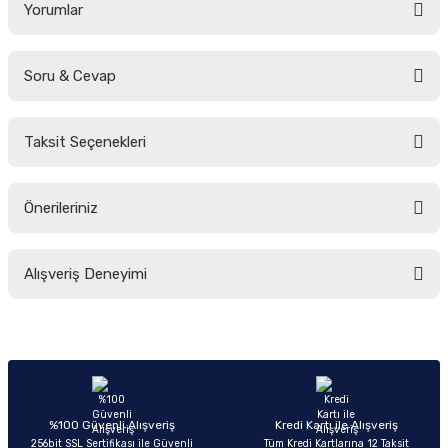
Yorumlar
Soru & Cevap
Bu ürüne ilk yorumu siz yapın!
Taksit Seçenekleri
Yorum Yaz
Ürün hakkında henüz soru sorulmamış.
Önerileriniz
Soru Sor
Bu ürünün fiyat bilgisi, resim, ürün açıklamalarında ve diğer konularda
Alışveriş Deneyimi
yetersiz gördüğünüz noktaları öneri formunu kullanarak tarafımıza
iletebilirsiniz.
Görüş ve önerileriniz için teşekkür ederiz.
Sitemize ilk yorumu siz yapın!
Ürün resmi kalitesiz, bozuk veya görüntülenemiyor.
Ürün açıklamasında eksik bilgiler bulunuyor.
Deneyimini Paylaş
Ürün bilgilerinde hatalar bulunuyor.
%100 Güvenli Alışveriş
Kredi Kartı ile Alışveriş
256bit SSL Sertifikası ile Güvenli
Tüm Kredi Kartlarına 12 Taksit