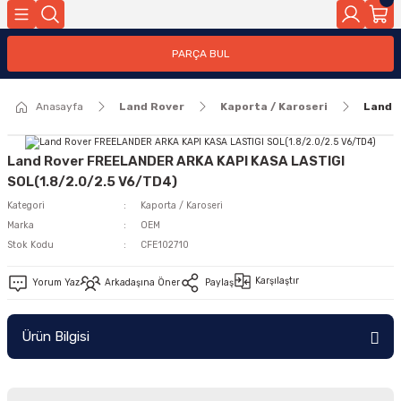
Geri Dön
PARÇA BUL
ar
Anasayfa
Land Rover
Kaporta / Karoseri
Land 
nleri
Land Rover FREELANDER ARKA KAPI KASA LASTIGI
SOL(1.8/2.0/2.5 V6/TD4)
Kategori
Kaporta / Karoseri
Marka
OEM
Stok Kodu
CFE102710
Karşılaştır
Yorum Yaz
Arkadaşına Öner
Paylaş
Ürün Bilgisi