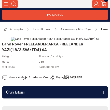
Geri Dön
PARÇA BUL
ar
Anasayfa
Land Rover
Aksesuar / Modifiye
Land
nleri
Land Rover FREELANDER ARKA FREELANDER
YAZI(1.8/2.5V6/TD4) 6A
Kategori
Aksesuar / Modifiye
Marka
OEM
Stok Kodu
DAH500030LQV
Karşılaştır
Yorum Yaz
Arkadaşına Öner
Paylaş
Ürün Bilgisi