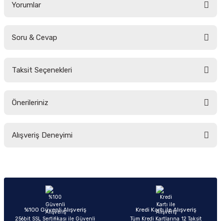
Yorumlar
Soru & Cevap
Bu ürüne ilk yorumu siz yapın!
Taksit Seçenekleri
Yorum Yaz
Ürün hakkında henüz soru sorulmamış.
Önerileriniz
Soru Sor
Bu ürünün fiyat bilgisi, resim, ürün açıklamalarında ve diğer konularda
Alışveriş Deneyimi
yetersiz gördüğünüz noktaları öneri formunu kullanarak tarafımıza
iletebilirsiniz.
Görüş ve önerileriniz için teşekkür ederiz.
Sitemize ilk yorumu siz yapın!
Ürün resmi kalitesiz, bozuk veya görüntülenemiyor.
Ürün açıklamasında eksik bilgiler bulunuyor.
Deneyimini Paylaş
Ürün bilgilerinde hatalar bulunuyor.
%100 Güvenli Alışveriş
Kredi Kartı ile Alışveriş
256bit SSL Sertifikası ile Güvenli
Tüm Kredi Kartlarına 12 Taksit