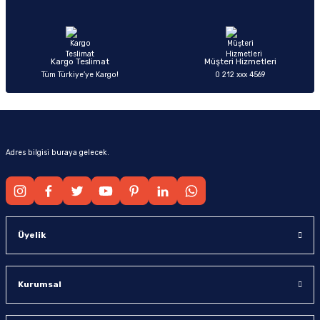
Ürün fiyatı diğer sitelerden daha pahalı.
Bu ürüne benzer farklı alternatifler olmalı.
Kargo Teslimat
Müşteri Hizmetleri
Tüm Türkiye’ye Kargo!
0 212 xxx 4569
Gönder
Adres bilgisi buraya gelecek.
Üyelik
Kurumsal