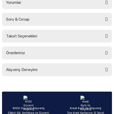
Yorumlar
Soru & Cevap
Bu ürüne ilk yorumu siz yapın!
Taksit Seçenekleri
Yorum Yaz
Ürün hakkında henüz soru sorulmamış.
Önerileriniz
Soru Sor
Bu ürünün fiyat bilgisi, resim, ürün açıklamalarında ve diğer konularda
Alışveriş Deneyimi
yetersiz gördüğünüz noktaları öneri formunu kullanarak tarafımıza
iletebilirsiniz.
Görüş ve önerileriniz için teşekkür ederiz.
Sitemize ilk yorumu siz yapın!
Ürün resmi kalitesiz, bozuk veya görüntülenemiyor.
Ürün açıklamasında eksik bilgiler bulunuyor.
Deneyimini Paylaş
Ürün bilgilerinde hatalar bulunuyor.
%100 Güvenli Alışveriş
Kredi Kartı ile Alışveriş
256bit SSL Sertifikası ile Güvenli
Tüm Kredi Kartlarına 12 Taksit