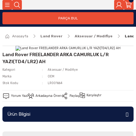
Geri Dön
PARÇA BUL
ar
Anasayfa
Land Rover
Aksesuar / Modifiye
Land
nleri
Land Rover FREELANDER ARKA CAMURLUK L/R
YAZI(TD4/LR2) AH
Kategori
Aksesuar / Modifiye
Marka
OEM
Stok Kodu
LR001664
Karşılaştır
Yorum Yaz
Arkadaşına Öner
Paylaş
Ürün Bilgisi