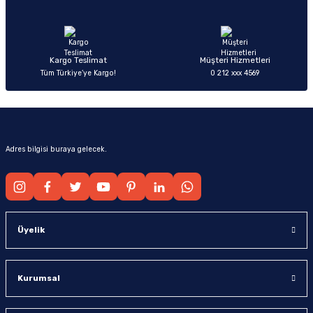
Ürün fiyatı diğer sitelerden daha pahalı.
Bu ürüne benzer farklı alternatifler olmalı.
Kargo Teslimat
Müşteri Hizmetleri
Tüm Türkiye’ye Kargo!
0 212 xxx 4569
Gönder
Adres bilgisi buraya gelecek.
Üyelik
Kurumsal