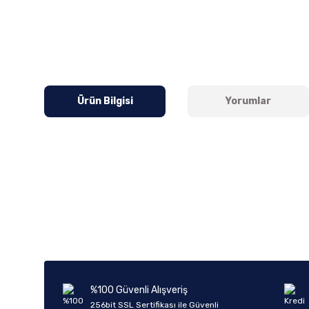
Ürün Bilgisi
Yorumlar
Bu ürünün fiyat bilgisi, resim, ürün açıklamalarında ve diğer k
Görüş ve önerileriniz için teşekkür ederiz.
Ürün resmi kalitesiz, bozuk veya görüntülenemiyor.
Ürün açıklamasında eksik bilgiler bulunuyor.
Ürün bilgilerinde hatalar bulunuyor.
%100 Güvenli Alışveriş
Ürün fiyatı diğer sitelerden daha pahalı.
256bit SSL Sertifikası ile Güvenli