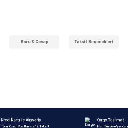
Soru & Cevap
Taksit Seçenekleri
onularda yetersiz gördüğünüz noktaları öneri formunu kullanarak tarafımıza 
Ürün hakkında henüz soru sorulmamış.
Bu ürüne ilk yorumu siz yapın!
Sitemize ilk yorumu siz yapın!
Deneyimini Paylaş
Yorum Yaz
Soru Sor
Kredi Kartı ile Alışveriş
Kargo Teslimat
Tüm Kredi Kartlarına 12 Taksit
Tüm Türkiye’ye Kar