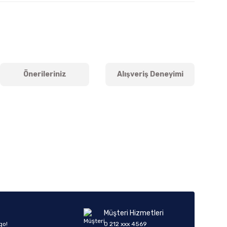
Önerileriniz
Alışveriş Deneyimi
iletebilirsiniz.
Müşteri Hizmetleri
go!
0 212 xxx 4569