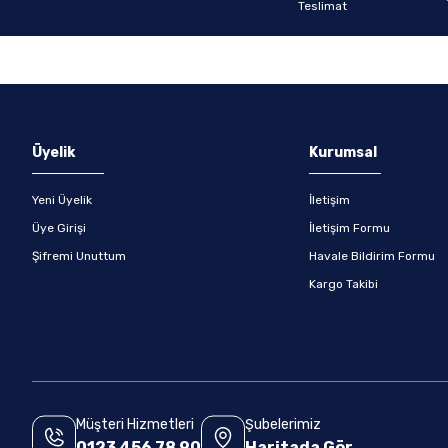
Gönder
Üyelik
Kurumsal
Yeni Üyelik
İletişim
Üye Girişi
İletişim Formu
Şifremi Unuttum
Havale Bildirim Formu
Kargo Takibi
Müşteri Hizmetleri
Şubelerimiz
0123 456 78 90
Haritada Gör