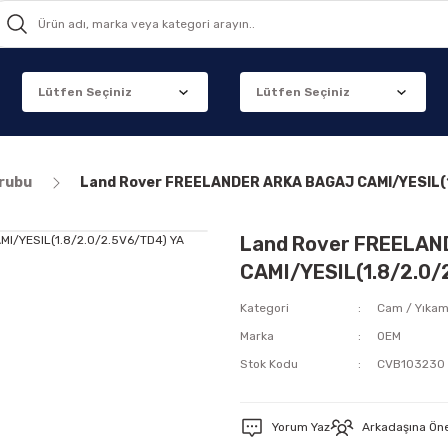
grubu
Land Rover FREELANDER ARKA BAGAJ CAMI/YESIL(1
Land Rover FREELAN
CAMI/YESIL(1.8/2.0/
Kategori
Cam / Yıka
Marka
OEM
Stok Kodu
CVB103230
Yorum Yaz
Arkadaşına Ön