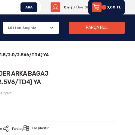
ARA
Giriş
/ Üye Ol
0,00 TL
PARÇA BUL
.8/2.0/2.5V6/TD4) YA
DER ARKA BAGAJ
2.5V6/TD4) YA
ma grubu
Karşılaştır
er
Paylaş