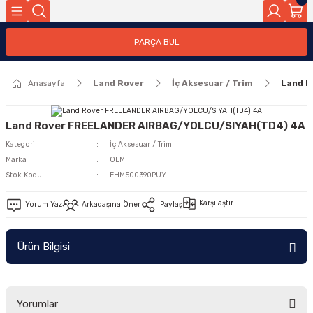
Geri Dön
PARÇA BUL
ar
Anasayfa
Land Rover
İç Aksesuar / Trim
Land R
nleri
Land Rover FREELANDER AIRBAG/YOLCU/SIYAH(TD4) 4A
Kategori
İç Aksesuar / Trim
Marka
OEM
Stok Kodu
EHM500390PUY
Karşılaştır
Yorum Yaz
Arkadaşına Öner
Paylaş
Ürün Bilgisi
Yorumlar