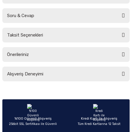
Soru & Cevap
Bu ürüne ilk yorumu siz yapın!
Taksit Seçenekleri
Yorum Yaz
Ürün hakkında henüz soru sorulmamış.
Önerileriniz
Soru Sor
Bu ürünün fiyat bilgisi, resim, ürün açıklamalarında ve diğer konularda
Alışveriş Deneyimi
yetersiz gördüğünüz noktaları öneri formunu kullanarak tarafımıza
iletebilirsiniz.
Görüş ve önerileriniz için teşekkür ederiz.
Sitemize ilk yorumu siz yapın!
Ürün resmi kalitesiz, bozuk veya görüntülenemiyor.
Ürün açıklamasında eksik bilgiler bulunuyor.
Deneyimini Paylaş
Ürün bilgilerinde hatalar bulunuyor.
%100 Güvenli Alışveriş
Kredi Kartı ile Alışveriş
256bit SSL Sertifikası ile Güvenli
Tüm Kredi Kartlarına 12 Taksit
Ürün fiyatı diğer sitelerden daha pahalı.