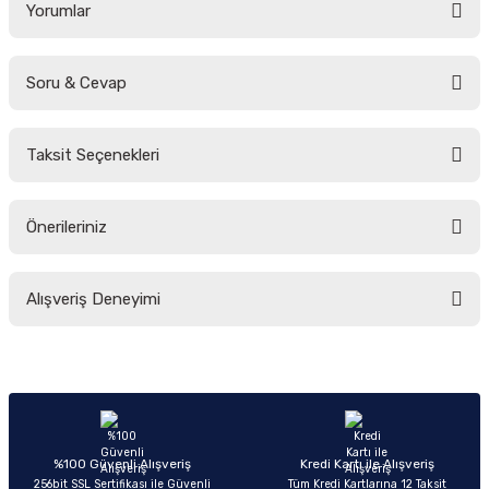
Yorumlar
Soru & Cevap
Bu ürüne ilk yorumu siz yapın!
Taksit Seçenekleri
Yorum Yaz
Ürün hakkında henüz soru sorulmamış.
Önerileriniz
Soru Sor
Bu ürünün fiyat bilgisi, resim, ürün açıklamalarında ve diğer konularda
Alışveriş Deneyimi
yetersiz gördüğünüz noktaları öneri formunu kullanarak tarafımıza
iletebilirsiniz.
Görüş ve önerileriniz için teşekkür ederiz.
Sitemize ilk yorumu siz yapın!
Ürün resmi kalitesiz, bozuk veya görüntülenemiyor.
Ürün açıklamasında eksik bilgiler bulunuyor.
Deneyimini Paylaş
Ürün bilgilerinde hatalar bulunuyor.
%100 Güvenli Alışveriş
Kredi Kartı ile Alışveriş
256bit SSL Sertifikası ile Güvenli
Tüm Kredi Kartlarına 12 Taksit