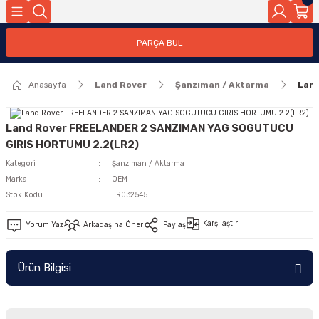
Geri Dön
PARÇA BUL
ar
Anasayfa
Land Rover
Şanzıman / Aktarma
Lan
nleri
Land Rover FREELANDER 2 SANZIMAN YAG SOGUTUCU
GIRIS HORTUMU 2.2(LR2)
Kategori
Şanzıman / Aktarma
Marka
OEM
Stok Kodu
LR032545
Karşılaştır
Yorum Yaz
Arkadaşına Öner
Paylaş
Ürün Bilgisi