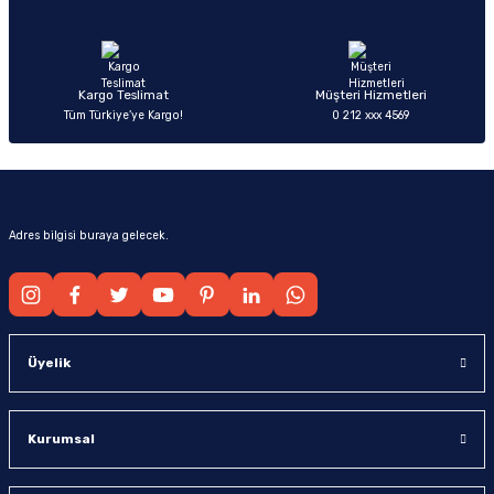
Ürün fiyatı diğer sitelerden daha pahalı.
Bu ürüne benzer farklı alternatifler olmalı.
Kargo Teslimat
Müşteri Hizmetleri
Tüm Türkiye’ye Kargo!
0 212 xxx 4569
Gönder
Adres bilgisi buraya gelecek.
Üyelik
Kurumsal