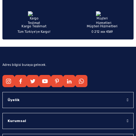
Ürün fiyatı diğer sitelerden daha pahalı.
Bu ürüne benzer farklı alternatifler olmalı.
Kargo Teslimat
Müşteri Hizmetleri
Tüm Türkiye’ye Kargo!
0 212 xxx 4569
Gönder
Adres bilgisi buraya gelecek.
Üyelik
Kurumsal