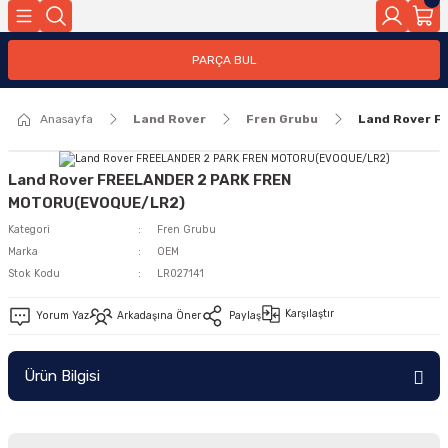
Geri Dön
PARÇA BUL
ar
Anasayfa
Land Rover
Fren Grubu
Land Rover 
nleri
Land Rover FREELANDER 2 PARK FREN
MOTORU(EVOQUE/LR2)
Kategori
Fren Grubu
Marka
OEM
Stok Kodu
LR027141
Karşılaştır
Yorum Yaz
Arkadaşına Öner
Paylaş
Ürün Bilgisi