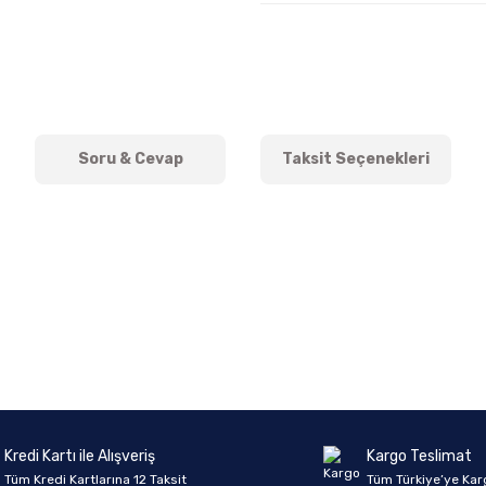
Soru & Cevap
Taksit Seçenekleri
onularda yetersiz gördüğünüz noktaları öneri formunu kullanarak tarafımıza 
Ürün hakkında henüz soru sorulmamış.
Bu ürüne ilk yorumu siz yapın!
Sitemize ilk yorumu siz yapın!
Deneyimini Paylaş
Yorum Yaz
Soru Sor
Kredi Kartı ile Alışveriş
Kargo Teslimat
Tüm Kredi Kartlarına 12 Taksit
Tüm Türkiye’ye Kar