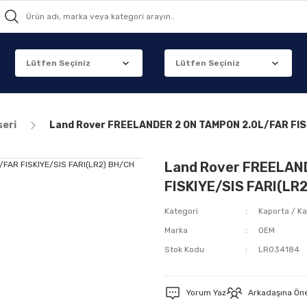
seri
Land Rover FREELANDER 2 ON TAMPON 2.0L/FAR FIS
Land Rover FREELAN
FISKIYE/SIS FARI(LR
Kategori
Kaporta / Ka
Marka
OEM
Stok Kodu
LR034184
Yorum Yaz
Arkadaşına Ön