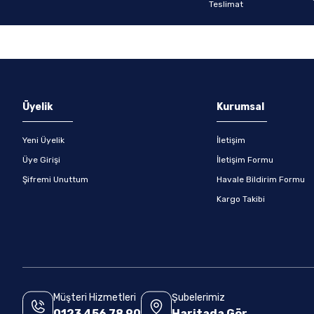
Gönder
Üyelik
Kurumsal
Yeni Üyelik
İletişim
Üye Girişi
İletişim Formu
Şifremi Unuttum
Havale Bildirim Formu
Kargo Takibi
Müşteri Hizmetleri
Şubelerimiz
0123 456 78 90
Haritada Gör