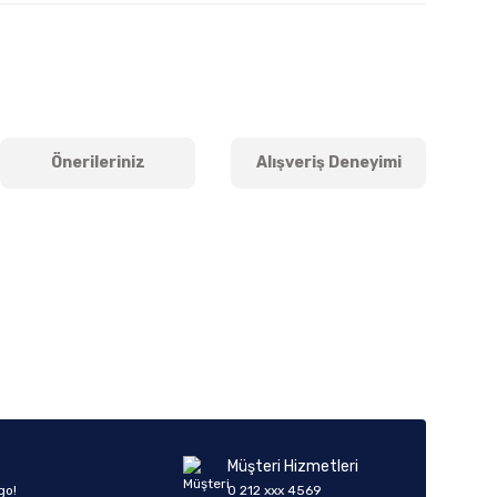
Önerileriniz
Alışveriş Deneyimi
iletebilirsiniz.
Müşteri Hizmetleri
go!
0 212 xxx 4569