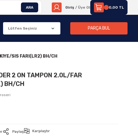
ARA
Giriş
/ Üye Ol
0,00 TL
PARÇA BUL
KIYE/SIS FARI(LR2) BH/CH
DER 2 ON TAMPON 2.0L/FAR
2) BH/CH
roseri
Karşılaştır
er
Paylaş