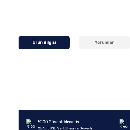
Ürün Bilgisi
Yorumlar
Bu ürünün fiyat bilgisi, resim, ürün açıklamalarında ve diğer k
Görüş ve önerileriniz için teşekkür ederiz.
Ürün resmi kalitesiz, bozuk veya görüntülenemiyor.
Ürün açıklamasında eksik bilgiler bulunuyor.
Ürün bilgilerinde hatalar bulunuyor.
%100 Güvenli Alışveriş
Ürün fiyatı diğer sitelerden daha pahalı.
256bit SSL Sertifikası ile Güvenli