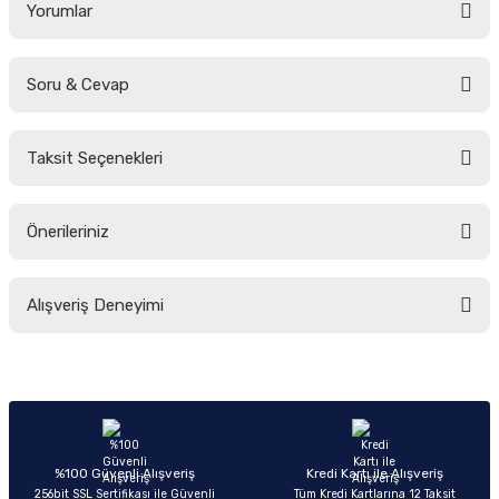
Yorumlar
Soru & Cevap
Bu ürüne ilk yorumu siz yapın!
Taksit Seçenekleri
Yorum Yaz
Ürün hakkında henüz soru sorulmamış.
Önerileriniz
Soru Sor
Bu ürünün fiyat bilgisi, resim, ürün açıklamalarında ve diğer konularda
Alışveriş Deneyimi
yetersiz gördüğünüz noktaları öneri formunu kullanarak tarafımıza
iletebilirsiniz.
Görüş ve önerileriniz için teşekkür ederiz.
Sitemize ilk yorumu siz yapın!
Ürün resmi kalitesiz, bozuk veya görüntülenemiyor.
Ürün açıklamasında eksik bilgiler bulunuyor.
Deneyimini Paylaş
Ürün bilgilerinde hatalar bulunuyor.
%100 Güvenli Alışveriş
Kredi Kartı ile Alışveriş
256bit SSL Sertifikası ile Güvenli
Tüm Kredi Kartlarına 12 Taksit