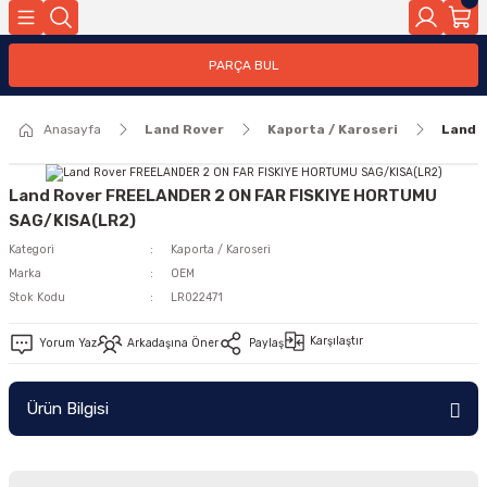
Geri Dön
PARÇA BUL
ar
Anasayfa
Land Rover
Kaporta / Karoseri
Land 
nleri
Land Rover FREELANDER 2 ON FAR FISKIYE HORTUMU
SAG/KISA(LR2)
Kategori
Kaporta / Karoseri
Marka
OEM
Stok Kodu
LR022471
Karşılaştır
Yorum Yaz
Arkadaşına Öner
Paylaş
Ürün Bilgisi