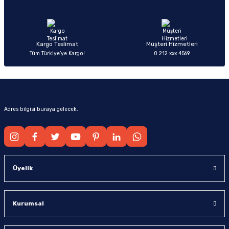
Ürün fiyatı diğer sitelerden daha pahalı.
Bu ürüne benzer farklı alternatifler olmalı.
Kargo Teslimat
Müşteri Hizmetleri
Tüm Türkiye’ye Kargo!
0 212 xxx 4569
Gönder
Adres bilgisi buraya gelecek.
Üyelik
Kurumsal