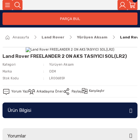
Geri Dön
PARÇA BUL
ar
Anasayfa
Land Rover
Yürüyen Aksam
Land Rov
nleri
Land Rover FREELANDER 2 ON AKS TASIYICI SOL(LR2)
Kategori
Yürüyen Aksam
Marka
OEM
Stok Kodu
LR006859
Karşılaştır
Yorum Yaz
Arkadaşına Öner
Paylaş
Ürün Bilgisi
Yorumlar