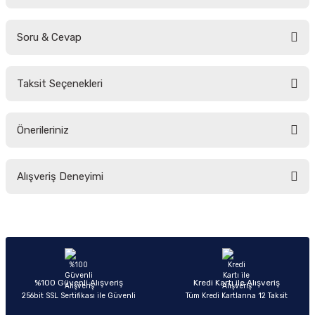
Soru & Cevap
Bu ürüne ilk yorumu siz yapın!
Taksit Seçenekleri
Yorum Yaz
Ürün hakkında henüz soru sorulmamış.
Önerileriniz
Soru Sor
Bu ürünün fiyat bilgisi, resim, ürün açıklamalarında ve diğer konularda
Alışveriş Deneyimi
yetersiz gördüğünüz noktaları öneri formunu kullanarak tarafımıza
iletebilirsiniz.
Görüş ve önerileriniz için teşekkür ederiz.
Sitemize ilk yorumu siz yapın!
Ürün resmi kalitesiz, bozuk veya görüntülenemiyor.
Ürün açıklamasında eksik bilgiler bulunuyor.
Deneyimini Paylaş
Ürün bilgilerinde hatalar bulunuyor.
%100 Güvenli Alışveriş
Kredi Kartı ile Alışveriş
256bit SSL Sertifikası ile Güvenli
Tüm Kredi Kartlarına 12 Taksit
Ürün fiyatı diğer sitelerden daha pahalı.