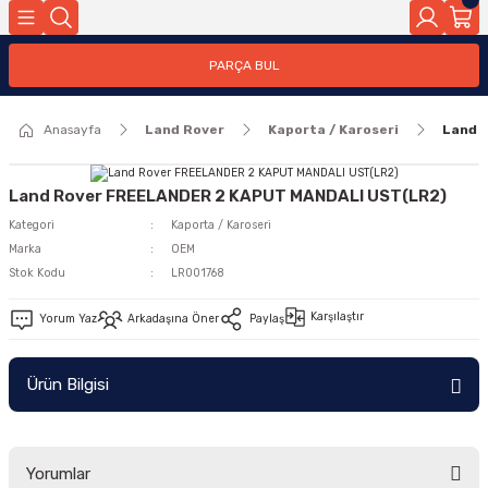
Geri Dön
PARÇA BUL
ar
Anasayfa
Land Rover
Kaporta / Karoseri
Land 
nleri
Land Rover FREELANDER 2 KAPUT MANDALI UST(LR2)
Kategori
Kaporta / Karoseri
Marka
OEM
Stok Kodu
LR001768
Karşılaştır
Yorum Yaz
Arkadaşına Öner
Paylaş
Ürün Bilgisi
Yorumlar