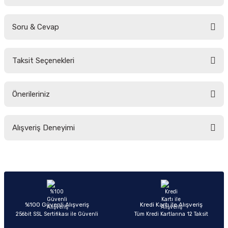
Soru & Cevap
Bu ürüne ilk yorumu siz yapın!
Taksit Seçenekleri
Yorum Yaz
Ürün hakkında henüz soru sorulmamış.
Önerileriniz
Soru Sor
Bu ürünün fiyat bilgisi, resim, ürün açıklamalarında ve diğer konularda
Alışveriş Deneyimi
yetersiz gördüğünüz noktaları öneri formunu kullanarak tarafımıza
iletebilirsiniz.
Görüş ve önerileriniz için teşekkür ederiz.
Sitemize ilk yorumu siz yapın!
Ürün resmi kalitesiz, bozuk veya görüntülenemiyor.
Ürün açıklamasında eksik bilgiler bulunuyor.
Deneyimini Paylaş
Ürün bilgilerinde hatalar bulunuyor.
%100 Güvenli Alışveriş
Kredi Kartı ile Alışveriş
256bit SSL Sertifikası ile Güvenli
Tüm Kredi Kartlarına 12 Taksit
Ürün fiyatı diğer sitelerden daha pahalı.