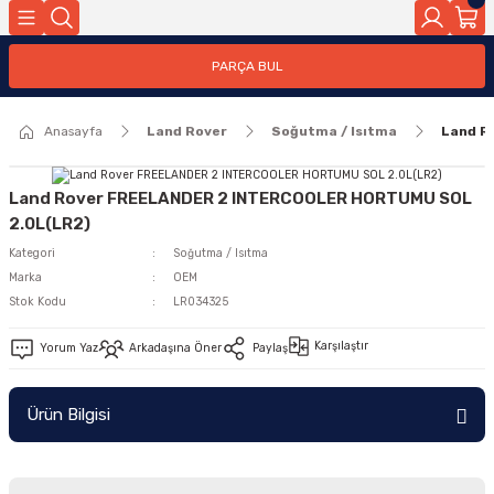
Geri Dön
PARÇA BUL
ar
Anasayfa
Land Rover
Soğutma / Isıtma
Land R
nleri
Land Rover FREELANDER 2 INTERCOOLER HORTUMU SOL
2.0L(LR2)
Kategori
Soğutma / Isıtma
Marka
OEM
Stok Kodu
LR034325
Karşılaştır
Yorum Yaz
Arkadaşına Öner
Paylaş
Ürün Bilgisi