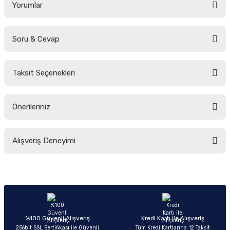
Yorumlar
Soru & Cevap
Bu ürüne ilk yorumu siz yapın!
Taksit Seçenekleri
Yorum Yaz
Ürün hakkında henüz soru sorulmamış.
Önerileriniz
Soru Sor
Bu ürünün fiyat bilgisi, resim, ürün açıklamalarında ve diğer konularda
Alışveriş Deneyimi
yetersiz gördüğünüz noktaları öneri formunu kullanarak tarafımıza
iletebilirsiniz.
Görüş ve önerileriniz için teşekkür ederiz.
Sitemize ilk yorumu siz yapın!
Ürün resmi kalitesiz, bozuk veya görüntülenemiyor.
Ürün açıklamasında eksik bilgiler bulunuyor.
Deneyimini Paylaş
Ürün bilgilerinde hatalar bulunuyor.
%100 Güvenli Alışveriş
Kredi Kartı ile Alışveriş
256bit SSL Sertifikası ile Güvenli
Tüm Kredi Kartlarına 12 Taksit