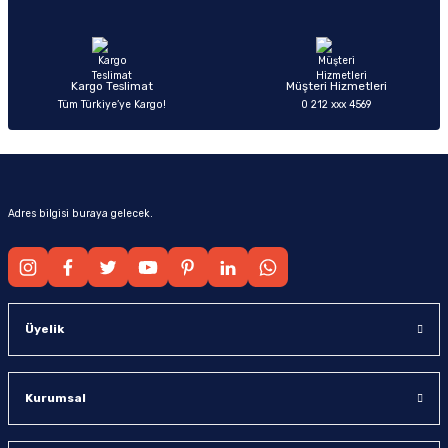
Ürün fiyatı diğer sitelerden daha pahalı.
Bu ürüne benzer farklı alternatifler olmalı.
Kargo Teslimat
Müşteri Hizmetleri
Tüm Türkiye’ye Kargo!
0 212 xxx 4569
Gönder
Adres bilgisi buraya gelecek.
Üyelik
Kurumsal