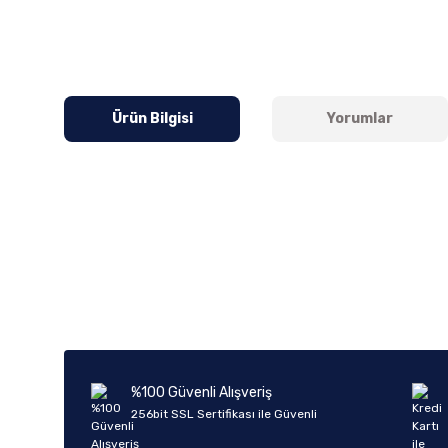
Ürün Bilgisi
Yorumlar
Bu ürünün fiyat bilgisi, resim, ürün açıklamalarında ve diğer k
Görüş ve önerileriniz için teşekkür ederiz.
Ürün resmi kalitesiz, bozuk veya görüntülenemiyor.
Ürün açıklamasında eksik bilgiler bulunuyor.
Ürün bilgilerinde hatalar bulunuyor.
%100 Güvenli Alışveriş
Ürün fiyatı diğer sitelerden daha pahalı.
256bit SSL Sertifikası ile Güvenli
Bu ürüne benzer farklı alternatifler olmalı.