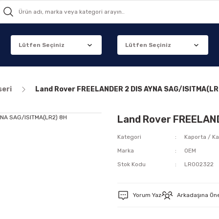
seri
Land Rover FREELANDER 2 DIS AYNA SAG/ISITMA(LR
Land Rover FREELAN
Kategori
Kaporta / Ka
Marka
OEM
Stok Kodu
LR002322
Yorum Yaz
Arkadaşına Ön