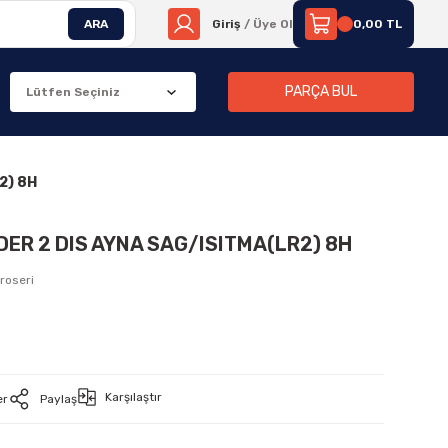
ARA
Giriş
/ Üye Ol
0,00 TL
PARÇA BUL
2) 8H
DER 2 DIS AYNA SAG/ISITMA(LR2) 8H
roseri
Karşılaştır
er
Paylaş