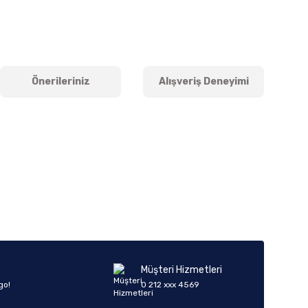
Önerileriniz
Alışveriş Deneyimi
iletebilirsiniz.
Müşteri Hizmetleri
go!
0 212 xxx 4569