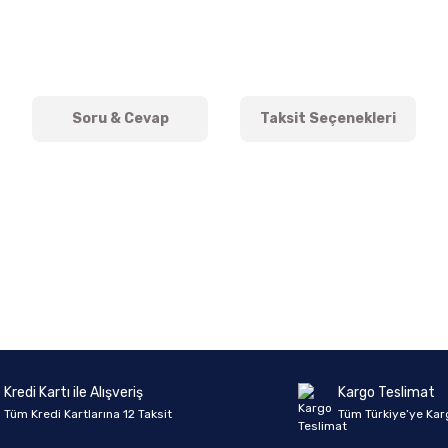
Soru & Cevap
Taksit Seçenekleri
onularda yetersiz gördüğünüz noktaları öneri formunu kullanarak tarafımıza 
Ürün hakkında henüz soru sorulmamış.
Bu ürüne ilk yorumu siz yapın!
Sitemize ilk yorumu siz yapın!
Deneyimini Paylaş
Yorum Yaz
Soru Sor
Kredi Kartı ile Alışveriş
Kargo Teslimat
Tüm Kredi Kartlarına 12 Taksit
Tüm Türkiye’ye Kar