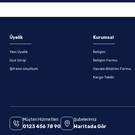
Gönder
Üyelik
Kurumsal
Yeni Üyelik
İletişim
Üye Girişi
İletişim Formu
Şifremi Unuttum
Havale Bildirim Formu
Kargo Takibi
Müşteri Hizmetleri
Şubelerimiz
0123 456 78 90
Haritada Gör