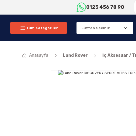
0123 456 78 90
Tüm Kategoriler
Anasayfa
Land Rover
İç Aksesuar / T