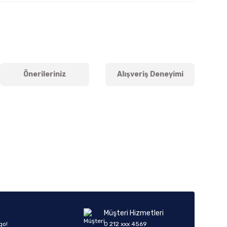
Önerileriniz
Alışveriş Deneyimi
iletebilirsiniz.
Müşteri Hizmetleri
go!
0 212 xxx 4569