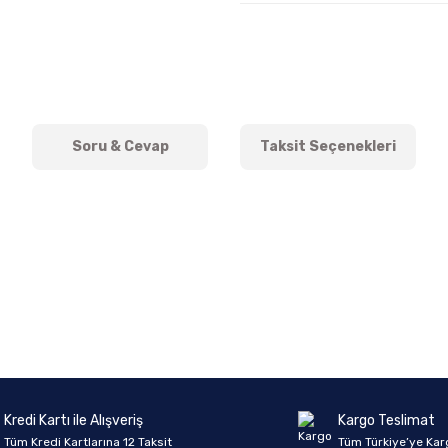
Soru & Cevap
Taksit Seçenekleri
onularda yetersiz gördüğünüz noktaları öneri formunu kullanarak tarafımıza 
Ürün hakkında henüz soru sorulmamış.
Bu ürüne ilk yorumu siz yapın!
Sitemize ilk yorumu siz yapın!
Deneyimini Paylaş
Yorum Yaz
Soru Sor
Kredi Kartı ile Alışveriş
Kargo Teslimat
Tüm Kredi Kartlarına 12 Taksit
Tüm Türkiye’ye Kar