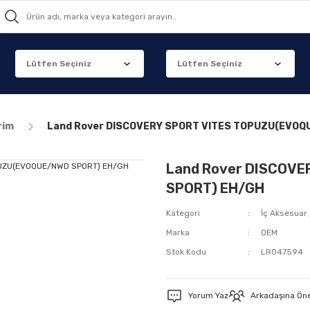
rim
Land Rover DISCOVERY SPORT VITES TOPUZU(EVOQ
Land Rover DISCOV
SPORT) EH/GH
Kategori
İç Aksesuar 
Marka
OEM
Stok Kodu
LR047594
Yorum Yaz
Arkadaşına Ön