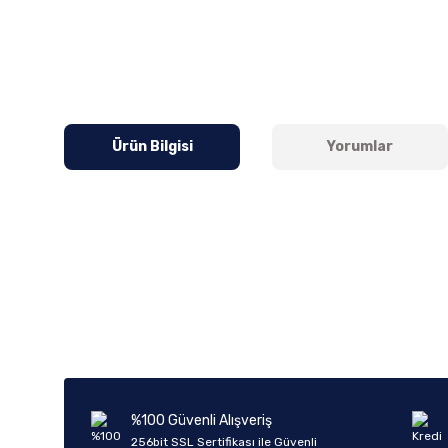
Ürün Bilgisi
Yorumlar
Bu ürünün fiyat bilgisi, resim, ürün açıklamalarında ve diğer k
Görüş ve önerileriniz için teşekkür ederiz.
Ürün resmi kalitesiz, bozuk veya görüntülenemiyor.
Ürün açıklamasında eksik bilgiler bulunuyor.
Ürün bilgilerinde hatalar bulunuyor.
%100 Güvenli Alışveriş
Ürün fiyatı diğer sitelerden daha pahalı.
256bit SSL Sertifikası ile Güvenli