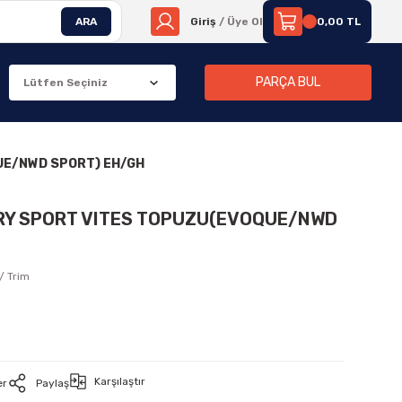
ARA
Giriş
/ Üye Ol
0,00 TL
PARÇA BUL
UE/NWD SPORT) EH/GH
ERY SPORT VITES TOPUZU(EVOQUE/NWD
/ Trim
Karşılaştır
er
Paylaş