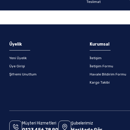
Gönder
Üyelik
Kurumsal
Yeni Üyelik
İletişim
Üye Girişi
İletişim Formu
Şifremi Unuttum
Havale Bildirim Formu
Kargo Takibi
Müşteri Hizmetleri
Şubelerimiz
0123 456 78 90
Haritada Gör