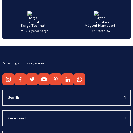
Ürün fiyatı diğer sitelerden daha pahalı.
Bu ürüne benzer farklı alternatifler olmalı.
Kargo Teslimat
Müşteri Hizmetleri
Tüm Türkiye’ye Kargo!
0 212 xxx 4569
Gönder
Adres bilgisi buraya gelecek.
Üyelik
Kurumsal