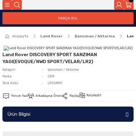
Geri Dön
PARÇA BUL
ar
Anasayfa
Land Rover
Şanzıman / Aktarma
Lan
nleri
Land Rover DISCOVERY SPORT SANZIMAN
YAGI(EVOQUE/NWD SPORT/VELAR/LR2)
Kategori
Şanzıman / Aktarma
Marka
OEM
Stok Kodu
LR054941
Karşılaştır
Yorum Yaz
Arkadaşına Öner
Paylaş
Ürün Bilgisi