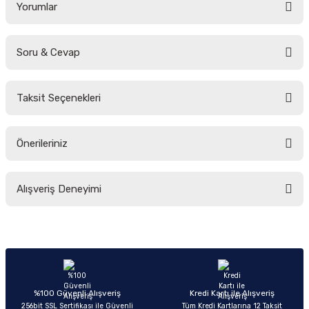
Yorumlar
Soru & Cevap
Bu ürüne ilk yorumu siz yapın!
Taksit Seçenekleri
Yorum Yaz
Ürün hakkında henüz soru sorulmamış.
Önerileriniz
Soru Sor
Bu ürünün fiyat bilgisi, resim, ürün açıklamalarında ve diğer konularda
Alışveriş Deneyimi
yetersiz gördüğünüz noktaları öneri formunu kullanarak tarafımıza
iletebilirsiniz.
Görüş ve önerileriniz için teşekkür ederiz.
Sitemize ilk yorumu siz yapın!
Ürün resmi kalitesiz, bozuk veya görüntülenemiyor.
Ürün açıklamasında eksik bilgiler bulunuyor.
Deneyimini Paylaş
Ürün bilgilerinde hatalar bulunuyor.
%100 Güvenli Alışveriş
Kredi Kartı ile Alışveriş
256bit SSL Sertifikası ile Güvenli
Tüm Kredi Kartlarına 12 Taksit