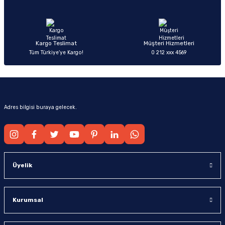
Ürün fiyatı diğer sitelerden daha pahalı.
Bu ürüne benzer farklı alternatifler olmalı.
Kargo Teslimat
Müşteri Hizmetleri
Tüm Türkiye’ye Kargo!
0 212 xxx 4569
Gönder
Adres bilgisi buraya gelecek.
Üyelik
Kurumsal