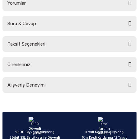
Yorumlar
Soru & Cevap
Bu ürüne ilk yorumu siz yapın!
Taksit Seçenekleri
Yorum Yaz
Ürün hakkında henüz soru sorulmamış.
Önerileriniz
Soru Sor
Bu ürünün fiyat bilgisi, resim, ürün açıklamalarında ve diğer konularda
Alışveriş Deneyimi
yetersiz gördüğünüz noktaları öneri formunu kullanarak tarafımıza
iletebilirsiniz.
Görüş ve önerileriniz için teşekkür ederiz.
Sitemize ilk yorumu siz yapın!
Ürün resmi kalitesiz, bozuk veya görüntülenemiyor.
Ürün açıklamasında eksik bilgiler bulunuyor.
Deneyimini Paylaş
Ürün bilgilerinde hatalar bulunuyor.
%100 Güvenli Alışveriş
Kredi Kartı ile Alışveriş
256bit SSL Sertifikası ile Güvenli
Tüm Kredi Kartlarına 12 Taksit