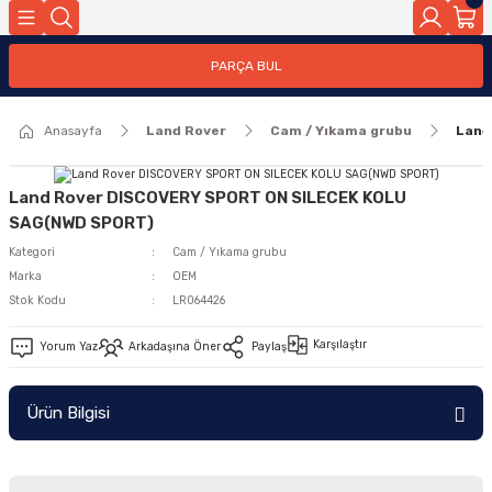
Geri Dön
PARÇA BUL
ar
Anasayfa
Land Rover
Cam / Yıkama grubu
Land
nleri
Land Rover DISCOVERY SPORT ON SILECEK KOLU
SAG(NWD SPORT)
Kategori
Cam / Yıkama grubu
Marka
OEM
Stok Kodu
LR064426
Karşılaştır
Yorum Yaz
Arkadaşına Öner
Paylaş
Ürün Bilgisi