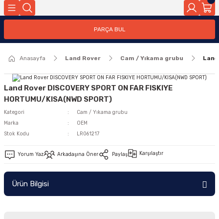
Geri Dön
PARÇA BUL
ar
Anasayfa
Land Rover
Cam / Yıkama grubu
Land
nleri
Land Rover DISCOVERY SPORT ON FAR FISKIYE
HORTUMU/KISA(NWD SPORT)
Kategori
Cam / Yıkama grubu
Marka
OEM
Stok Kodu
LR061217
Karşılaştır
Yorum Yaz
Arkadaşına Öner
Paylaş
Ürün Bilgisi