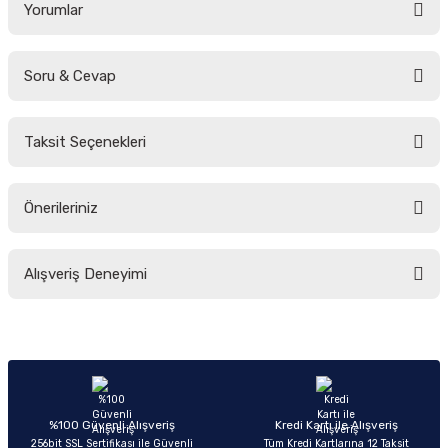
Yorumlar
Soru & Cevap
Bu ürüne ilk yorumu siz yapın!
Taksit Seçenekleri
Yorum Yaz
Ürün hakkında henüz soru sorulmamış.
Önerileriniz
Soru Sor
Bu ürünün fiyat bilgisi, resim, ürün açıklamalarında ve diğer konularda
Alışveriş Deneyimi
yetersiz gördüğünüz noktaları öneri formunu kullanarak tarafımıza
iletebilirsiniz.
Görüş ve önerileriniz için teşekkür ederiz.
Sitemize ilk yorumu siz yapın!
Ürün resmi kalitesiz, bozuk veya görüntülenemiyor.
Ürün açıklamasında eksik bilgiler bulunuyor.
Deneyimini Paylaş
Ürün bilgilerinde hatalar bulunuyor.
%100 Güvenli Alışveriş
Kredi Kartı ile Alışveriş
256bit SSL Sertifikası ile Güvenli
Tüm Kredi Kartlarına 12 Taksit