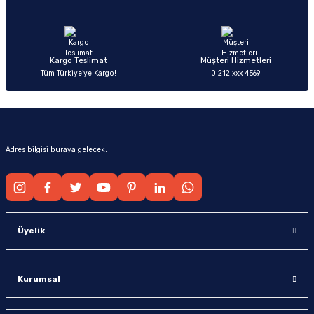
Ürün fiyatı diğer sitelerden daha pahalı.
Bu ürüne benzer farklı alternatifler olmalı.
Kargo Teslimat
Müşteri Hizmetleri
Tüm Türkiye’ye Kargo!
0 212 xxx 4569
Gönder
Adres bilgisi buraya gelecek.
Üyelik
Kurumsal