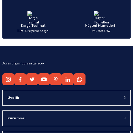
Ürün fiyatı diğer sitelerden daha pahalı.
Bu ürüne benzer farklı alternatifler olmalı.
Kargo Teslimat
Müşteri Hizmetleri
Tüm Türkiye’ye Kargo!
0 212 xxx 4569
Gönder
Adres bilgisi buraya gelecek.
Üyelik
Kurumsal