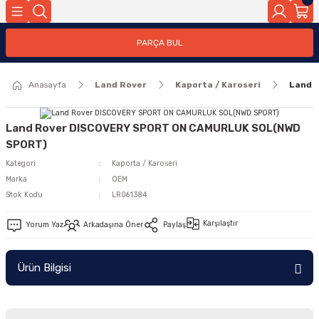
Geri Dön
PARÇA BUL
ar
Anasayfa
Land Rover
Kaporta / Karoseri
Land 
nleri
Land Rover DISCOVERY SPORT ON CAMURLUK SOL(NWD
SPORT)
Kategori
Kaporta / Karoseri
Marka
OEM
Stok Kodu
LR061384
Karşılaştır
Yorum Yaz
Arkadaşına Öner
Paylaş
Ürün Bilgisi