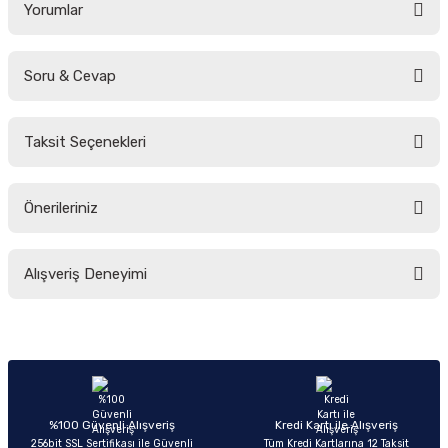
Yorumlar
Soru & Cevap
Bu ürüne ilk yorumu siz yapın!
Taksit Seçenekleri
Yorum Yaz
Ürün hakkında henüz soru sorulmamış.
Önerileriniz
Soru Sor
Bu ürünün fiyat bilgisi, resim, ürün açıklamalarında ve diğer konularda
Alışveriş Deneyimi
yetersiz gördüğünüz noktaları öneri formunu kullanarak tarafımıza
iletebilirsiniz.
Görüş ve önerileriniz için teşekkür ederiz.
Sitemize ilk yorumu siz yapın!
Ürün resmi kalitesiz, bozuk veya görüntülenemiyor.
Ürün açıklamasında eksik bilgiler bulunuyor.
Deneyimini Paylaş
Ürün bilgilerinde hatalar bulunuyor.
%100 Güvenli Alışveriş
Kredi Kartı ile Alışveriş
256bit SSL Sertifikası ile Güvenli
Tüm Kredi Kartlarına 12 Taksit