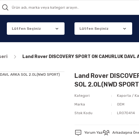
seri
Land Rover DISCOVERY SPORT ON CAMURLUK DAVL 
Land Rover DISCOVE
SOL 2.0L(NWD SPORT
Kategori
Kaporta / Ka
Marka
OEM
Stok Kodu
LR070414
Yorum Yaz
Arkadaşına Ön