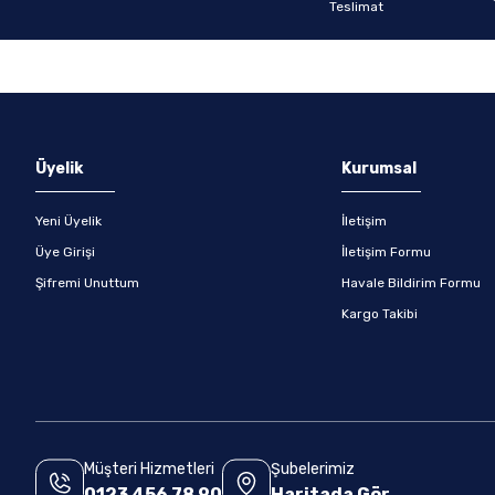
Gönder
Üyelik
Kurumsal
Yeni Üyelik
İletişim
Üye Girişi
İletişim Formu
Şifremi Unuttum
Havale Bildirim Formu
Kargo Takibi
Müşteri Hizmetleri
Şubelerimiz
0123 456 78 90
Haritada Gör