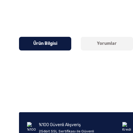
Ürün Bilgisi
Yorumlar
Bu ürünün fiyat bilgisi, resim, ürün açıklamalarında ve diğer k
Görüş ve önerileriniz için teşekkür ederiz.
Ürün resmi kalitesiz, bozuk veya görüntülenemiyor.
Ürün açıklamasında eksik bilgiler bulunuyor.
Ürün bilgilerinde hatalar bulunuyor.
%100 Güvenli Alışveriş
Ürün fiyatı diğer sitelerden daha pahalı.
256bit SSL Sertifikası ile Güvenli