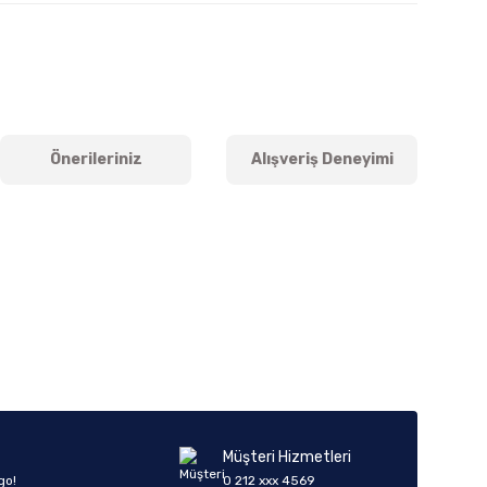
Önerileriniz
Alışveriş Deneyimi
iletebilirsiniz.
Müşteri Hizmetleri
go!
0 212 xxx 4569