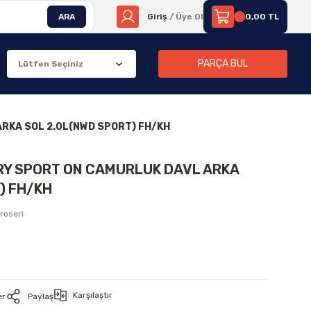
ARA
Giriş
/ Üye Ol
0,00 TL
PARÇA BUL
ARKA SOL 2.0L(NWD SPORT) FH/KH
RY SPORT ON CAMURLUK DAVL ARKA
) FH/KH
roseri
Karşılaştır
er
Paylaş