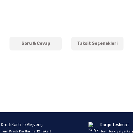
Soru & Cevap
Taksit Seçenekleri
onularda yetersiz gördüğünüz noktaları öneri formunu kullanarak tarafımıza 
Ürün hakkında henüz soru sorulmamış.
Bu ürüne ilk yorumu siz yapın!
Sitemize ilk yorumu siz yapın!
Deneyimini Paylaş
Yorum Yaz
Soru Sor
Kredi Kartı ile Alışveriş
Kargo Teslimat
Tüm Kredi Kartlarına 12 Taksit
Tüm Türkiye’ye Kar