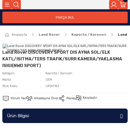
Geri Dön
PARÇA BUL
ar
Anasayfa
Land Rover
Kaporta / Karoseri
Land 
nleri
Land Rover DISCOVERY SPORT DIS AYNA SOL/ELK
KATL/ISITMA/TERS TRAFIK/SURR KAMERA/YAKLASMA
ISIGI(NWD SPORT)
Kategori
Kaporta / Karoseri
Marka
OEM
Stok Kodu
LR061163
Karşılaştır
Yorum Yaz
Arkadaşına Öner
Paylaş
Ürün Bilgisi