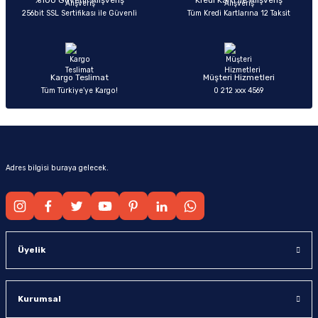
%100 Güvenli Alışveriş
Kredi Kartı ile Alışveriş
256bit SSL Sertifikası ile Güvenli
Tüm Kredi Kartlarına 12 Taksit
Ürün fiyatı diğer sitelerden daha pahalı.
Bu ürüne benzer farklı alternatifler olmalı.
Kargo Teslimat
Müşteri Hizmetleri
Tüm Türkiye’ye Kargo!
0 212 xxx 4569
Gönder
Adres bilgisi buraya gelecek.
Üyelik
Kurumsal