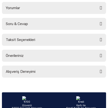
Yorumlar
Soru & Cevap
Bu ürüne ilk yorumu siz yapın!
Taksit Seçenekleri
Yorum Yaz
Ürün hakkında henüz soru sorulmamış.
Önerileriniz
Soru Sor
Bu ürünün fiyat bilgisi, resim, ürün açıklamalarında ve diğer konularda
Alışveriş Deneyimi
yetersiz gördüğünüz noktaları öneri formunu kullanarak tarafımıza
iletebilirsiniz.
Görüş ve önerileriniz için teşekkür ederiz.
Sitemize ilk yorumu siz yapın!
Ürün resmi kalitesiz, bozuk veya görüntülenemiyor.
Ürün açıklamasında eksik bilgiler bulunuyor.
Deneyimini Paylaş
Ürün bilgilerinde hatalar bulunuyor.