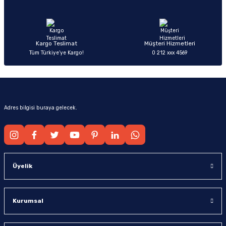
Ürün fiyatı diğer sitelerden daha pahalı.
Bu ürüne benzer farklı alternatifler olmalı.
Kargo Teslimat
Müşteri Hizmetleri
Tüm Türkiye’ye Kargo!
0 212 xxx 4569
Gönder
Adres bilgisi buraya gelecek.
Üyelik
Kurumsal