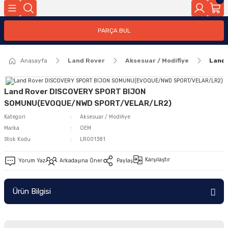
Geri Dön
PARÇA BUL
ar
Anasayfa
Land Rover
Aksesuar / Modifiye
Land
nleri
Land Rover DISCOVERY SPORT BIJON
SOMUNU(EVOQUE/NWD SPORT/VELAR/LR2)
Kategori
Aksesuar / Modifiye
Marka
OEM
Stok Kodu
LR001381
Karşılaştır
Yorum Yaz
Arkadaşına Öner
Paylaş
Ürün Bilgisi