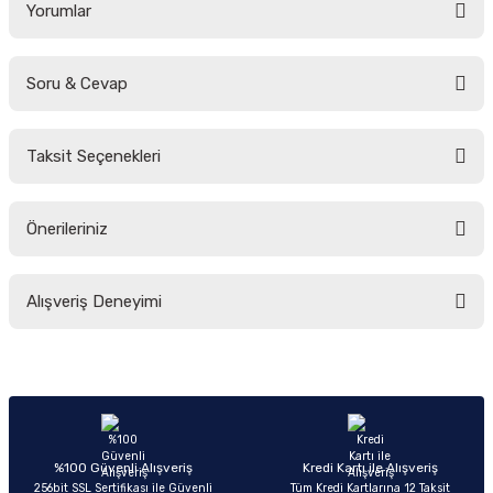
Yorumlar
Soru & Cevap
Bu ürüne ilk yorumu siz yapın!
Taksit Seçenekleri
Yorum Yaz
Ürün hakkında henüz soru sorulmamış.
Önerileriniz
Soru Sor
Bu ürünün fiyat bilgisi, resim, ürün açıklamalarında ve diğer konularda
Alışveriş Deneyimi
yetersiz gördüğünüz noktaları öneri formunu kullanarak tarafımıza
iletebilirsiniz.
Görüş ve önerileriniz için teşekkür ederiz.
Sitemize ilk yorumu siz yapın!
Ürün resmi kalitesiz, bozuk veya görüntülenemiyor.
Ürün açıklamasında eksik bilgiler bulunuyor.
Deneyimini Paylaş
Ürün bilgilerinde hatalar bulunuyor.
%100 Güvenli Alışveriş
Kredi Kartı ile Alışveriş
256bit SSL Sertifikası ile Güvenli
Tüm Kredi Kartlarına 12 Taksit