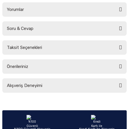
Yorumlar
Soru & Cevap
Bu ürüne ilk yorumu siz yapın!
Taksit Seçenekleri
Yorum Yaz
Ürün hakkında henüz soru sorulmamış.
Önerileriniz
Soru Sor
Bu ürünün fiyat bilgisi, resim, ürün açıklamalarında ve diğer konularda
Alışveriş Deneyimi
yetersiz gördüğünüz noktaları öneri formunu kullanarak tarafımıza
iletebilirsiniz.
Görüş ve önerileriniz için teşekkür ederiz.
Sitemize ilk yorumu siz yapın!
Ürün resmi kalitesiz, bozuk veya görüntülenemiyor.
Ürün açıklamasında eksik bilgiler bulunuyor.
Deneyimini Paylaş
Ürün bilgilerinde hatalar bulunuyor.