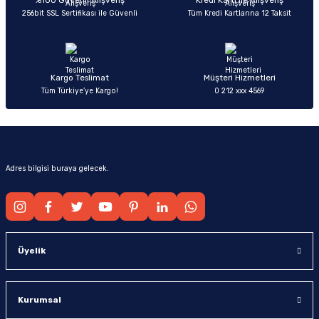
%100 Güvenli Alışveriş
Kredi Kartı ile Alışveriş
256bit SSL Sertifikası ile Güvenli
Tüm Kredi Kartlarına 12 Taksit
Ürün fiyatı diğer sitelerden daha pahalı.
Bu ürüne benzer farklı alternatifler olmalı.
Kargo Teslimat
Müşteri Hizmetleri
Tüm Türkiye’ye Kargo!
0 212 xxx 4569
Gönder
Adres bilgisi buraya gelecek.
Üyelik
Kurumsal