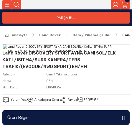
Geri Dön
PARÇA BUL
ar
Anasayfa
Land Rover
Cam / Yıkama grubu
Land
nleri
Land Rover DISCOVERY SPORT AYNA CAMI SOL/ELK
KATL/ISITMA/SURR KAMERA/TERS
TRAFIK/(EVOQUE/NWD SPORT) EH/HH
Kategori
Cam / Yıkama grubu
Marka
OEM
Stok Kodu
LR048366
Karşılaştır
Yorum Yaz
Arkadaşına Öner
Paylaş
Ürün Bilgisi